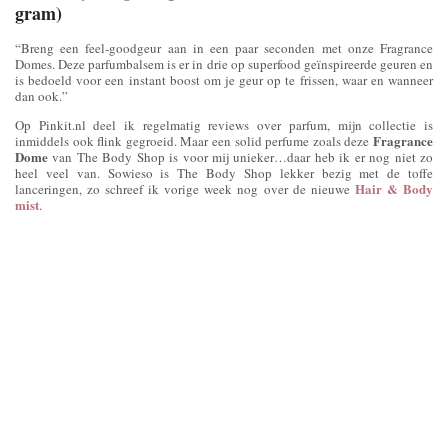
gram)
“Breng een feel-goodgeur aan in een paar seconden met onze Fragrance
Domes. Deze parfumbalsem is er in drie op superfood geïnspireerde geuren en
is bedoeld voor een instant boost om je geur op te frissen, waar en wanneer
dan ook.”
Op Pinkit.nl deel ik regelmatig reviews over parfum, mijn collectie is
Fragrance
inmiddels ook flink gegroeid. Maar een solid perfume zoals deze
Dome
van The Body Shop is voor mij unieker…daar heb ik er nog niet zo
heel veel van. Sowieso is The Body Shop lekker bezig met de toffe
Hair & Body
lanceringen, zo schreef ik vorige week nog over de nieuwe
mist
.