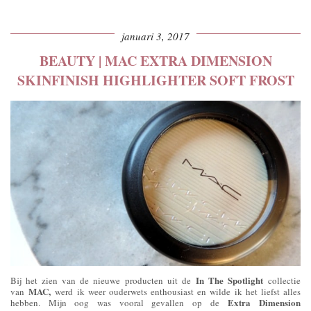
januari 3, 2017
BEAUTY | MAC EXTRA DIMENSION
SKINFINISH HIGHLIGHTER SOFT FROST
In The Spotlight
Bij het zien van de nieuwe producten uit de
collectie
MAC,
van
werd ik weer ouderwets enthousiast en wilde ik het liefst alles
Extra Dimension
hebben. Mijn oog was vooral gevallen op de