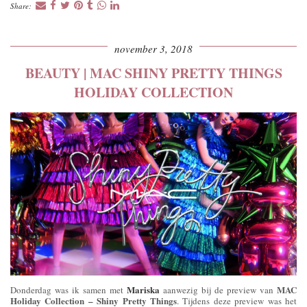
Share:
november 3, 2018
BEAUTY | MAC SHINY PRETTY THINGS
HOLIDAY COLLECTION
Mariska
MAC
Donderdag was ik samen met
aanwezig bij de preview van
Holiday Collection – Shiny Pretty Things
. Tijdens deze preview was het