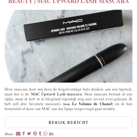
BEAUTY | MAC UPWARD LASH MASCARA
Deze mascara doet mij door de kogelvormige huls denken aan een lipstick,
MAC Upward Lash mascara
maar het is de
. Deze mascara bestaat al een
tijdje, maar ik heb er in blogland eigenlijk nog niet zoveel over gelezen. Ik
o.a. Le Volume de Chanel
heb zelf drie favoriete mascara’s
(
)
en ik ben
benieuwd of deze van MAC aan dat lijstje toegevoegd gaat worden
BEKIJK BERICHT
Share: