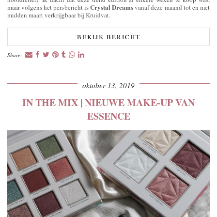
Crystal Dreams
maar volgens het persbericht is
vanaf deze maand tot en met
midden maart verkrijgbaar bij Kruidvat.
BEKIJK BERICHT
Share:
oktober 13, 2019
IN THE MIX | NIEUWE MAKE-UP VAN
ESSENCE