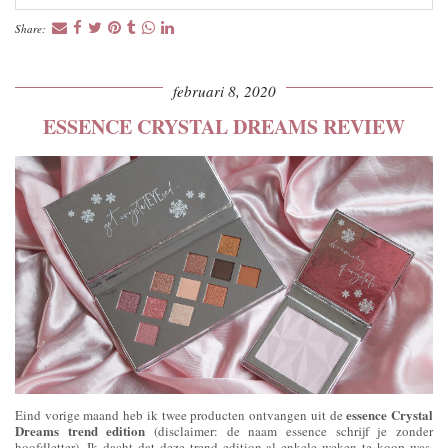
Share:
februari 8, 2020
ESSENCE CRYSTAL DREAMS REVIEW
essence Crystal
Eind vorige maand heb ik twee producten ontvangen uit de
Dreams trend edition
(disclaimer: de naam essence schrijf je zonder
hoofdletter). Ik dacht dat deze trend edition al enkele weken te koop was,