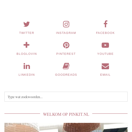
TWITTER
INSTAGRAM
FACEBOOK
BLOGLOVIN
PINTEREST
YOUTUBE
LINKEDIN
GOODREADS
EMAIL
WELKOM OP PINKIT.NL