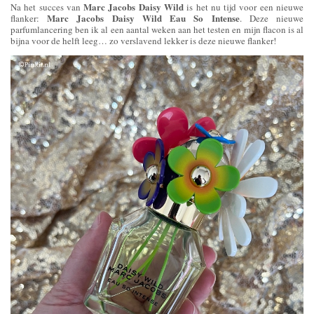
Marc Jacobs Daisy Wild
Na het succes van
is het nu tijd voor een nieuwe
Marc Jacobs Daisy Wild Eau So Intense
flanker:
. Deze nieuwe
parfumlancering ben ik al een aantal weken aan het testen en mijn flacon is al
bijna voor de helft leeg… zo verslavend lekker is deze nieuwe flanker!