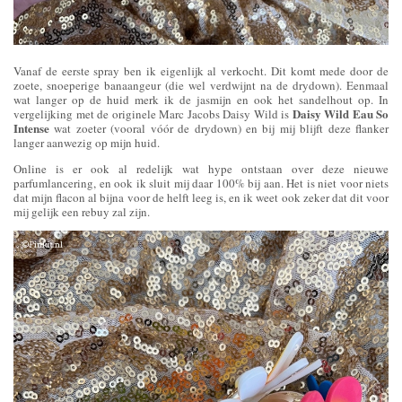
Vanaf de eerste spray ben ik eigenlijk al verkocht. Dit komt mede door de
zoete, snoeperige banaangeur (die wel verdwijnt na de drydown). Eenmaal
wat langer op de huid merk ik de jasmijn en ook het sandelhout op. In
Daisy Wild Eau So
vergelijking met de originele Marc Jacobs Daisy Wild is
Intense
wat zoeter (vooral vóór de drydown) en bij mij blijft deze flanker
langer aanwezig op mijn huid.
Online is er ook al redelijk wat hype ontstaan over deze nieuwe
parfumlancering, en ook ik sluit mij daar 100% bij aan. Het is niet voor niets
dat mijn flacon al bijna voor de helft leeg is, en ik weet ook zeker dat dit voor
mij gelijk een rebuy zal zijn.