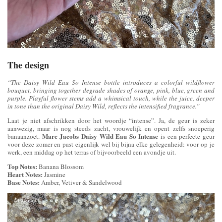
The design
“The Daisy Wild Eau So Intense bottle introduces a colorful wildflower
bouquet, bringing together degrade shades of orange, pink, blue, green and
purple. Playful flower stems add a whimsical touch, while the juice, deeper
in tone than the original Daisy Wild, reflects the intensified fragrance.”
Laat je niet afschrikken door het woordje “intense”. Ja, de geur is zeker
aanwezig, maar is nog steeds zacht, vrouwelijk en opent zelfs snoeperig
Marc Jacobs Daisy Wild Eau So Intense
banaanzoet.
is een perfecte geur
voor deze zomer en past eigenlijk wel bij bijna elke gelegenheid: voor op je
werk, een middag op het terras of bijvoorbeeld een avondje uit.
Top Notes:
Banana Blossom
Heart Notes:
Jasmine
Base Notes:
Amber, Vetiver & Sandelwood