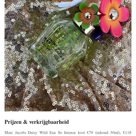
Prijzen & verkrijgbaarheid
Marc Jacobs Daisy Wild Eau So Intense kost €79 (inhoud 30ml), €118