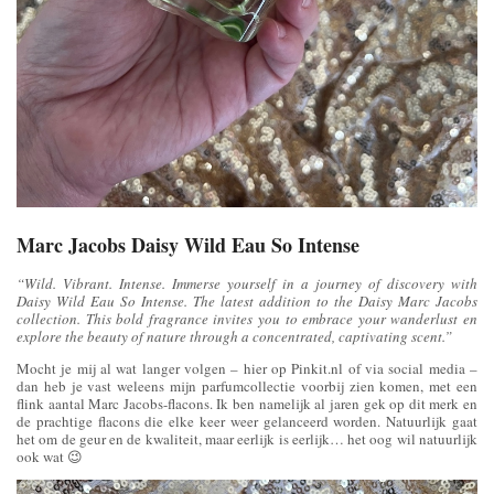
Marc Jacobs Daisy Wild Eau So Intense
“Wild. Vibrant. Intense. Immerse yourself in a journey of discovery with
Daisy Wild Eau So Intense. The latest addition to the Daisy Marc Jacobs
collection. This bold fragrance invites you to embrace your wanderlust en
explore the beauty of nature through a concentrated, captivating scent.”
Mocht je mij al wat langer volgen – hier op Pinkit.nl of via social media –
dan heb je vast weleens mijn parfumcollectie voorbij zien komen, met een
flink aantal Marc Jacobs-flacons. Ik ben namelijk al jaren gek op dit merk en
de prachtige flacons die elke keer weer gelanceerd worden. Natuurlijk gaat
het om de geur en de kwaliteit, maar eerlijk is eerlijk… het oog wil natuurlijk
ook wat 😉