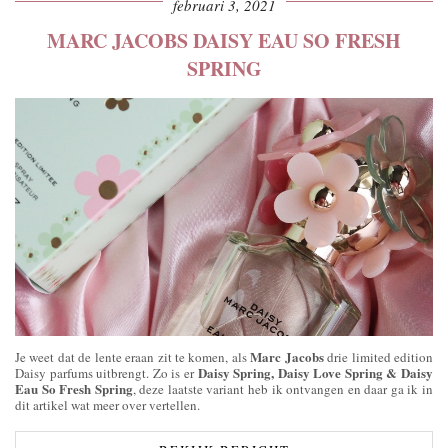
februari 3, 2021
MARC JACOBS DAISY EAU SO FRESH
SPRING
Marc Jacobs
Je weet dat de lente eraan zit te komen, als
drie limited edition
Daisy Spring, Daisy Love Spring & Daisy
Daisy parfums uitbrengt. Zo is er
Eau So Fresh Spring
, deze laatste variant heb ik ontvangen en daar ga ik in
dit artikel wat meer over vertellen.