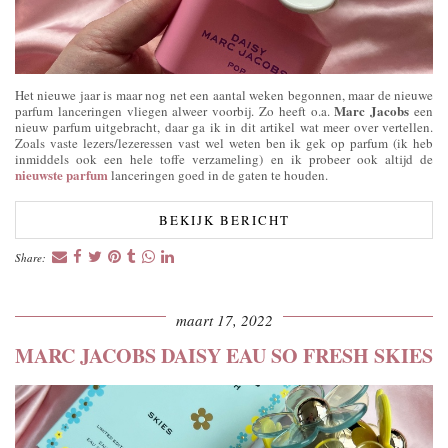
Het nieuwe jaar is maar nog net een aantal weken begonnen, maar de nieuwe
Marc Jacobs
parfum lanceringen vliegen alweer voorbij. Zo heeft o.a.
een
nieuw parfum uitgebracht, daar ga ik in dit artikel wat meer over vertellen.
Zoals vaste lezers/lezeressen vast wel weten ben ik gek op parfum (ik heb
inmiddels ook een hele toffe verzameling) en ik probeer ook altijd de
nieuwste parfum
lanceringen goed in de gaten te houden.
BEKIJK BERICHT
Share:
maart 17, 2022
MARC JACOBS DAISY EAU SO FRESH SKIES