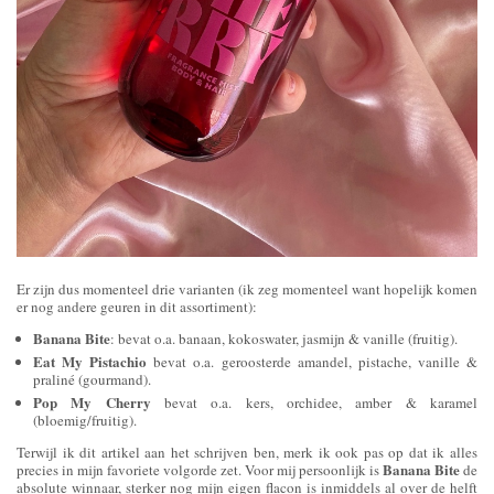
Er zijn dus momenteel drie varianten (ik zeg momenteel want hopelijk komen
er nog andere geuren in dit assortiment):
Banana Bite
: bevat o.a. banaan, kokoswater, jasmijn & vanille (fruitig).
Eat My Pistachio
bevat o.a. geroosterde amandel, pistache, vanille &
praliné (gourmand).
Pop My Cherry
bevat o.a. kers, orchidee, amber & karamel
(bloemig/fruitig).
Terwijl ik dit artikel aan het schrijven ben, merk ik ook pas op dat ik alles
Banana Bite
precies in mijn favoriete volgorde zet. Voor mij persoonlijk is
de
absolute winnaar, sterker nog mijn eigen flacon is inmiddels al over de helft