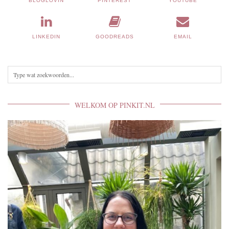
BLOGLOVIN
PINTEREST
YOUTUBE
LINKEDIN
GOODREADS
EMAIL
WELKOM OP PINKIT.NL