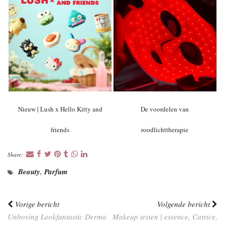
Nieuw | Lush x Hello Kitty and
De voordelen van
friends
roodlichttherapie
Share:
Beauty
,
Parfum
Vorige bericht
Volgende bericht
Unboxing Lookfantastic Derma
Makeup testen | essence, Catrice,