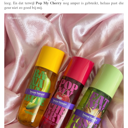
Pop My Cherry
leeg. En dat terwijl
nog amper is gebruikt, helaas past die
geur niet zo goed bij mij.