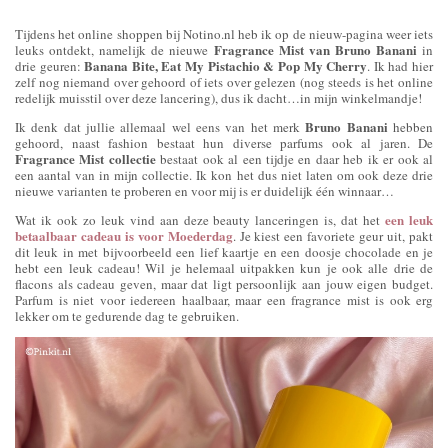
Tijdens het online shoppen bij Notino.nl heb ik op de nieuw-pagina weer iets
Fragrance Mist van Bruno Banani
leuks ontdekt, namelijk de nieuwe
in
Banana Bite, Eat My Pistachio & Pop My Cherry
drie geuren:
. Ik had hier
zelf nog niemand over gehoord of iets over gelezen (nog steeds is het online
redelijk muisstil over deze lancering), dus ik dacht…in mijn winkelmandje!
Bruno Banani
Ik denk dat jullie allemaal wel eens van het merk
hebben
gehoord, naast fashion bestaat hun diverse parfums ook al jaren. De
Fragrance Mist collectie
bestaat ook al een tijdje en daar heb ik er ook al
een aantal van in mijn collectie. Ik kon het dus niet laten om ook deze drie
nieuwe varianten te proberen en voor mij is er duidelijk één winnaar…
een leuk
Wat ik ook zo leuk vind aan deze beauty lanceringen is, dat het
betaalbaar cadeau is voor Moederdag
. Je kiest een favoriete geur uit, pakt
dit leuk in met bijvoorbeeld een lief kaartje en een doosje chocolade en je
hebt een leuk cadeau! Wil je helemaal uitpakken kun je ook alle drie de
flacons als cadeau geven, maar dat ligt persoonlijk aan jouw eigen budget.
Parfum is niet voor iedereen haalbaar, maar een fragrance mist is ook erg
lekker om te gedurende dag te gebruiken.