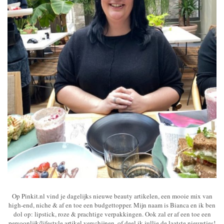
Op Pinkit.nl vind je dagelijks nieuwe beauty artikelen, een mooie mix van
high-end, niche & af en toe een budgettopper. Mijn naam is Bianca en ik ben
dol op: lipstick, roze & prachtige verpakkingen. Ook zal er af een toe een
persoonlijk/lifestyle artikel verschijnen, of deel ik jullie de laatste nieuwtjes!