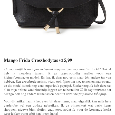
Mango Frida Crossbodytas €15,99
Tja een outfit is toch pas helemaal compleet met een handtas toch?!
Ook al
heb ik meerdere tassen, ik ga tegenwoordig sneller voor een
kleiner/compacter model. En laat ik daar nou eens maar één andere tas van
crossbodytas
hebben. Een
is sowieso ook fijner om mee te nemen naar events
en dit model is ook nog eens super leuk geprijsd. Sterker nog, ik heb deze tas
al in mijn online winkelmandje liggen om te bestellen 🙂 Ik zag trouwens dat
Mango ook nog andere leuke tassen heeft in dezelfde prijsklasse
#shoptip
.
Voor dit artikel laat ik het even bij deze items, maar eigenlijk kan mijn hele
garderobe wel een update gebruiken. Ik ga binnenkort wat basic items
shoppen, nieuwe bh’s, sloffen enzovoort zodat ik voor de komende herfst
weer lekker warm erbij kan lopen haha!