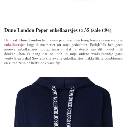
Dune London Peper enkellaarsjes €135 (sale €94)
Dune London
Het merk
heb ik een paar maanden terug leren kennen en deze
enkellaarsjes
krijg ik maar niet uit mijn gedachten. Eerlijk? Ik heb geen
nieuwe enkellaarsjes nodig, maar omdat ik steeds aan dit model blijf
denken…ben ik bang dat ze toch in mijn online winkelmandje gaan
verdwijnen haha! Sowieso zijn zwarte enkellaarsjes makkelijk te combineren
en zitten ze in de herfst ook vaak fijn.