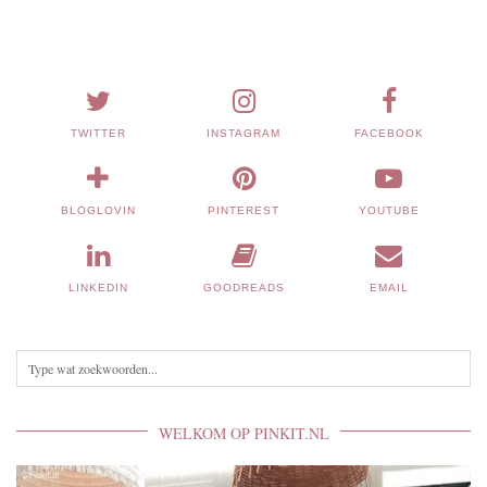
TWITTER
INSTAGRAM
FACEBOOK
BLOGLOVIN
PINTEREST
YOUTUBE
LINKEDIN
GOODREADS
EMAIL
WELKOM OP PINKIT.NL