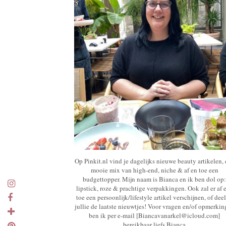
Op Pinkit.nl vind je dagelijks nieuwe beauty artikelen,
mooie mix van high-end, niche & af en toe een
budgettopper. Mijn naam is Bianca en ik ben dol op:
lipstick, roze & prachtige verpakkingen. Ook zal er af 
toe een persoonlijk/lifestyle artikel verschijnen, of deel
jullie de laatste nieuwtjes! Voor vragen en/of opmerki
ben ik per e-mail [Biancavanarkel@icloud.com]
bereikbaar liefs Bianca