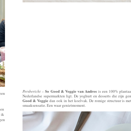
So Good & Veggie van Andros
Persbericht –
is een 100% plantaar
 een
Nederlandse supermarkten ligt. De yoghurt en desserts die zijn g
Good & Veggie
dan ook in het koelvak. De romige structuur is met
smaaksensatie. Een waar genietmoment.
een
 ik
ngen