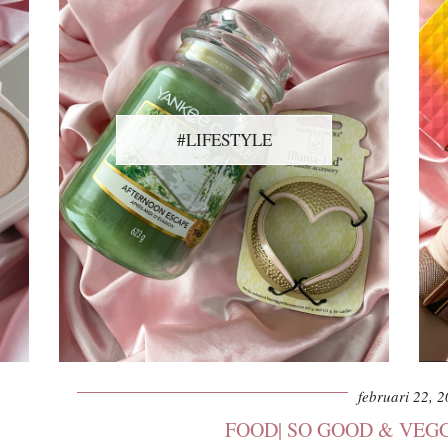
#LIFESTYLE
februari 22, 
FOOD| SO GOOD & VEG