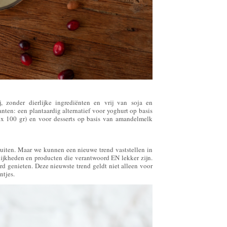
 zonder dierlijke ingrediënten en vrij van soja en
nten: een plantaardig alternatief voor yoghurt op basis
 x 100 gr) en voor desserts op basis van amandelmelk
 stuiten. Maar we kunnen een nieuwe trend vaststellen in
lijkheden en producten die verantwoord EN lekker zijn.
rd genieten. Deze nieuwste trend geldt niet alleen voor
ntjes.