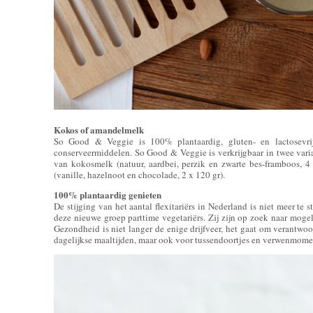
Kokos of amandelmelk
So Good & Veggie is 100% plantaardig, gluten- en lactosevrij,
conserveermiddelen. So Good & Veggie is verkrijgbaar in twee varia
van kokosmelk (natuur, aardbei, perzik en zwarte bes-framboos, 4
(vanille, hazelnoot en chocolade, 2 x 120 gr).
100% plantaardig genieten
De stijging van het aantal flexitariërs in Nederland is niet meer te
deze nieuwe groep parttime vegetariërs. Zij zijn op zoek naar moge
Gezondheid is niet langer de enige drijfveer, het gaat om verantwoo
dagelijkse maaltijden, maar ook voor tussendoortjes en verwenmome