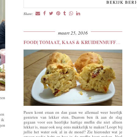
BEKIJK BER
Share:
maart 25, 2016
FOOD| TOMAAT, KAAS & KRUIDENMUFFINS
 een
Pasen komt eraan en dan gaan we allemaal weer heerlijk
een
genieten van lekker eten. Daarom ben ik aan de slag
 ik
gegaan voor een heerlijke hartige muffin die niet alleen
ngen
lekker is, maar ook nog eens makkelijk te maken! Loopt bij
jullie het water ook al in de mond? Zie hieronder wat je
ervoor nodig hebt en hoe je de muffin kunt maken. Veel