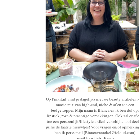
Op Pinkit.nl vind je dagelijks nieuwe beauty artikelen,
mooie mix van high-end, niche & af en toe een
budgettopper. Mijn naam is Bianca en ik ben dol op:
lipstick, roze & prachtige verpakkingen. Ook zal er af 
toe een persoonlijk/lifestyle artikel verschijnen, of deel
jullie de laatste nieuwtjes! Voor vragen en/of opmerki
ben ik per e-mail [Biancavanarkel@icloud.com]
bereikbaar liefs Bianca