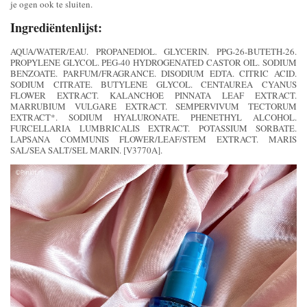
je ogen ook te sluiten.
Ingrediëntenlijst:
AQUA/WATER/EAU. PROPANEDIOL. GLYCERIN. PPG-26-BUTETH-26.
PROPYLENE GLYCOL. PEG-40 HYDROGENATED CASTOR OIL. SODIUM
BENZOATE. PARFUM/FRAGRANCE. DISODIUM EDTA. CITRIC ACID.
SODIUM CITRATE. BUTYLENE GLYCOL. CENTAUREA CYANUS
FLOWER EXTRACT. KALANCHOE PINNATA LEAF EXTRACT.
MARRUBIUM VULGARE EXTRACT. SEMPERVIVUM TECTORUM
EXTRACT*. SODIUM HYALURONATE. PHENETHYL ALCOHOL.
FURCELLARIA LUMBRICALIS EXTRACT. POTASSIUM SORBATE.
LAPSANA COMMUNIS FLOWER/LEAF/STEM EXTRACT. MARIS
SAL/SEA SALT/SEL MARIN. [V3770A].