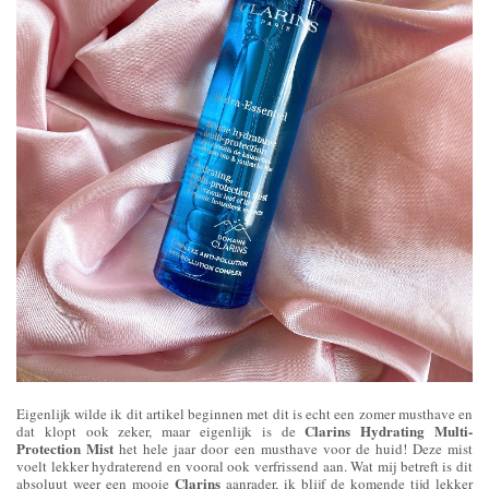
Eigenlijk wilde ik dit artikel beginnen met dit is echt een zomer musthave en
Clarins Hydrating Multi-
dat klopt ook zeker, maar eigenlijk is de
Protection Mist
het hele jaar door een musthave voor de huid! Deze mist
voelt lekker hydraterend en vooral ook verfrissend aan. Wat mij betreft is dit
Clarins
absoluut weer een mooie
aanrader, ik blijf de komende tijd lekker