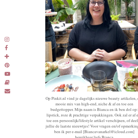
Op Pinkit.nl vind je dagelijks nieuwe beauty artikelen,
mooie mix van high-end, niche & af en toe een
budgettopper. Mijn naam is Bianca en ik ben dol op:
lipstick, roze & prachtige verpakkingen. Ook zal er af 
toe een persoonlijk/lifestyle artikel verschijnen, of deel
jullie de laatste nieuwtjes! Voor vragen en/of opmerki
ben ik per e-mail [Biancavanarkel@icloud.com]
bereikbaar liefs Bianca