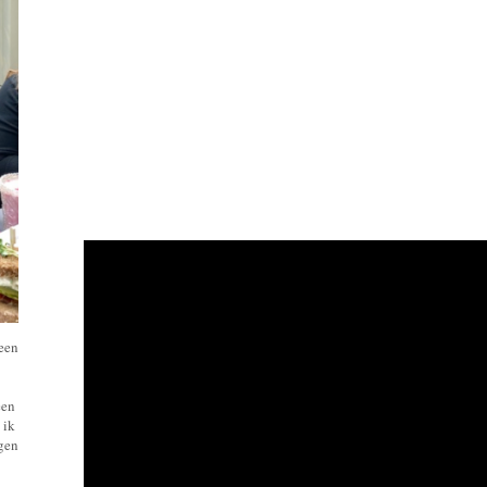
 een
een
 ik
ngen