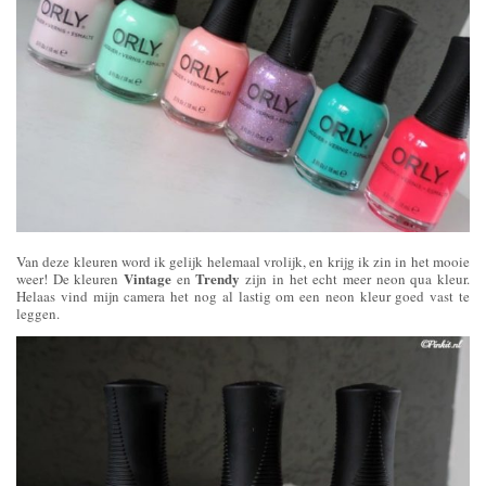
Van deze kleuren word ik gelijk helemaal vrolijk, en krijg ik zin in het mooie
Vintage
Trendy
weer! De kleuren
en
zijn in het echt meer neon qua kleur.
Helaas vind mijn camera het nog al lastig om een neon kleur goed vast te
leggen.