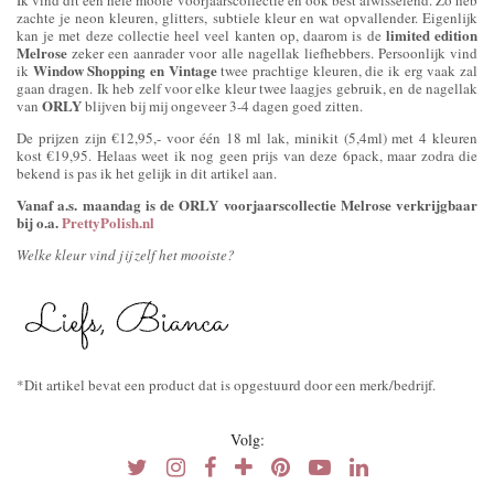
Ik vind dit een hele mooie voorjaarscollectie en ook best afwisselend. Zo heb
zachte je neon kleuren, glitters, subtiele kleur en wat opvallender. Eigenlijk
limited edition
kan je met deze collectie heel veel kanten op, daarom is de
Melrose
zeker een aanrader voor alle nagellak liefhebbers. Persoonlijk vind
Window Shopping en Vintage
ik
twee prachtige kleuren, die ik erg vaak zal
gaan dragen. Ik heb zelf voor elke kleur twee laagjes gebruik, en de nagellak
ORLY
van
blijven bij mij ongeveer 3-4 dagen goed zitten.
De prijzen zijn €12,95,- voor één 18 ml lak, minikit (5,4ml) met 4 kleuren
kost €19,95. Helaas weet ik nog geen prijs van deze 6pack, maar zodra die
bekend is pas ik het gelijk in dit artikel aan.
Vanaf a.s. maandag is de ORLY voorjaarscollectie Melrose verkrijgbaar
bij o.a.
PrettyPolish.nl
Welke kleur vind jij zelf het mooiste?
*Dit artikel bevat een product dat is opgestuurd door een merk/bedrijf.
Volg: