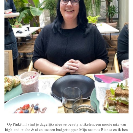
Op Pinkit.nl vind je dagelijks nieuwe beauty artikelen, een mooie mix van
high-end, niche & af en toe een budgettopper. Mijn naam is Bianca en ik ben