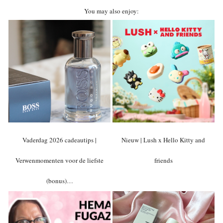
You may also enjoy:
Vaderdag 2026 cadeautips |
Nieuw | Lush x Hello Kitty and
Verwenmomenten voor de liefste
friends
(bonus)…