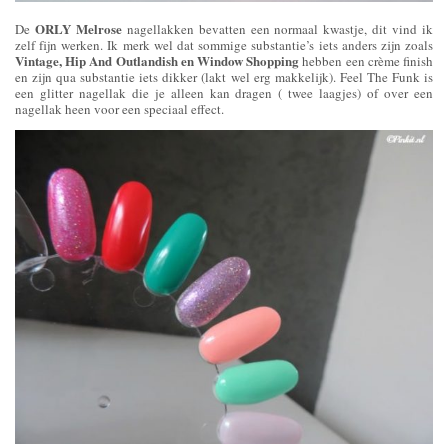
ORLY Melrose
De
nagellakken bevatten een normaal kwastje, dit vind ik
zelf fijn werken. Ik merk wel dat sommige substantie’s iets anders zijn zoals
Vintage, Hip And Outlandish en Window Shopping
hebben een crème finish
en zijn qua substantie iets dikker (lakt wel erg makkelijk). Feel The Funk is
een glitter nagellak die je alleen kan dragen ( twee laagjes) of over een
nagellak heen voor een speciaal effect.