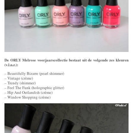
De ORLY Melrose voorjaarscollectie bestaat uit de volgende zes kleuren
(v.l.n.r.):
– Beautifully Bizarre (pearl shimmer)
– Vintage (crème)
– Trendy (shimmer)
– Feel The Funk (holographic glitter)
– Hip And Outlandish (crème)
– Window Shopping (crème)