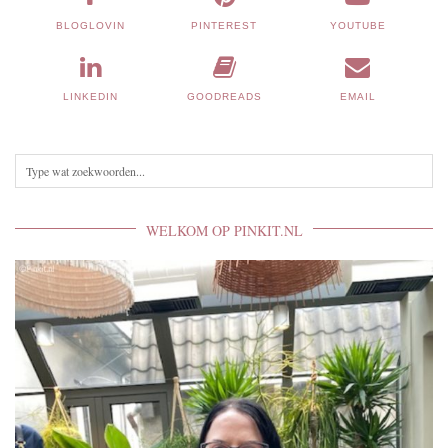
BLOGLOVIN
PINTEREST
YOUTUBE
LINKEDIN
GOODREADS
EMAIL
WELKOM OP PINKIT.NL