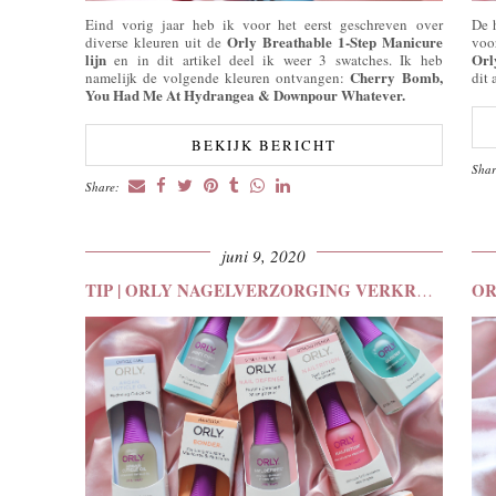
Eind vorig jaar heb ik voor het eerst geschreven over
De 
Orly Breathable 1-Step Manicure
diverse kleuren uit de
voo
lijn
Orl
en in dit artikel deel ik weer 3 swatches. Ik heb
Cherry Bomb,
namelijk de volgende kleuren ontvangen:
dit 
You Had Me At Hydrangea & Downpour Whatever.
BEKIJK BERICHT
Sha
Share:
juni 9, 2020
TIP | ORLY NAGELVERZORGING VERKRIJGBAAR BIJ KRUIDVAT