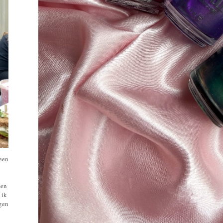
 een
een
 ik
ngen