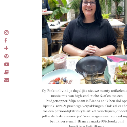
Op Pinkit.nl vind je dagelijks nieuwe beauty artikelen,
mooie mix van high-end, niche & af en toe een
budgettopper. Mijn naam is Bianca en ik ben dol op:
lipstick, roze & prachtige verpakkingen. Ook zal er af 
toe een persoonlijk/lifestyle artikel verschijnen, of deel
jullie de laatste nieuwtjes! Voor vragen en/of opmerki
ben ik per e-mail [Biancavanarkel@icloud.com]
bereikbaar liefs Bianca