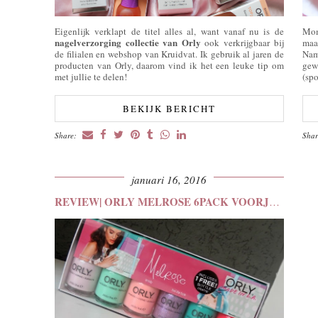
Eigenlijk verklapt de titel alles al, want vanaf nu is de
Mom
nagelverzorging collectie van Orly
ook verkrijgbaar bij
maa
de filialen en webshop van Kruidvat. Ik gebruik al jaren de
Nam
producten van Orly, daarom vind ik het een leuke tip om
gew
met jullie te delen!
(sp
BEKIJK BERICHT
Share:
Sha
januari 16, 2016
REVIEW| ORLY MELROSE 6PACK VOORJAARSCOLLECTIE 2016