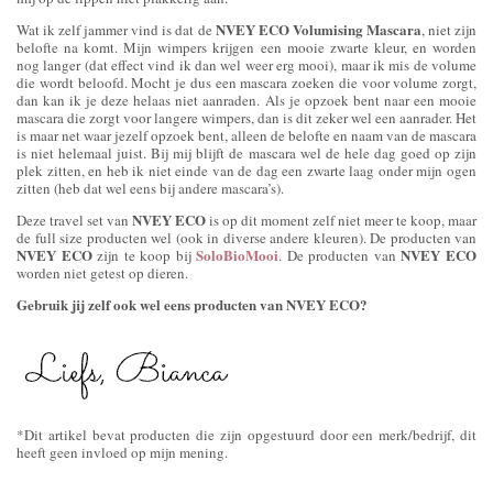
NVEY ECO Volumising Mascara
Wat ik zelf jammer vind is dat de
, niet zijn
belofte na komt. Mijn wimpers krijgen een mooie zwarte kleur, en worden
nog langer (dat effect vind ik dan wel weer erg mooi), maar ik mis de volume
die wordt beloofd. Mocht je dus een mascara zoeken die voor volume zorgt,
dan kan ik je deze helaas niet aanraden. Als je opzoek bent naar een mooie
mascara die zorgt voor langere wimpers, dan is dit zeker wel een aanrader. Het
is maar net waar jezelf opzoek bent, alleen de belofte en naam van de mascara
is niet helemaal juist. Bij mij blijft de mascara wel de hele dag goed op zijn
plek zitten, en heb ik niet einde van de dag een zwarte laag onder mijn ogen
zitten (heb dat wel eens bij andere mascara’s).
NVEY ECO
Deze travel set van
is op dit moment zelf niet meer te koop, maar
de full size producten wel (ook in diverse andere kleuren). De producten van
NVEY ECO
SoloBioMooi
NVEY ECO
zijn te koop bij
. De producten van
worden niet getest op dieren.
Gebruik jij zelf ook wel eens producten van NVEY ECO?
*Dit artikel bevat producten die zijn opgestuurd door een merk/bedrijf, dit
heeft geen invloed op mijn mening.