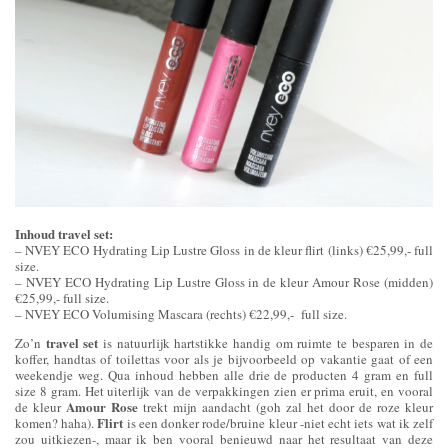
Inhoud travel set:
– NVEY ECO Hydrating Lip Lustre Gloss in de kleur flirt (links) €25,99,- full
size.
– NVEY ECO Hydrating Lip Lustre Gloss in de kleur Amour Rose (midden)
€25,99,- full size.
– NVEY ECO Volumising Mascara (rechts) €22,99,- full size.
travel set
Zo’n
is natuurlijk hartstikke handig om ruimte te besparen in de
koffer, handtas of toilettas voor als je bijvoorbeeld op vakantie gaat of een
weekendje weg. Qua inhoud hebben alle drie de producten 4 gram en full
size 8 gram. Het uiterlijk van de verpakkingen zien er prima eruit, en vooral
Amour Rose
de kleur
trekt mijn aandacht (goh zal het door de roze kleur
Flirt
komen? haha).
is een donker rode/bruine kleur -niet echt iets wat ik zelf
zou uitkiezen-, maar ik ben vooral benieuwd naar het resultaat van deze