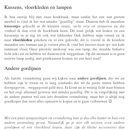
Kussens, vloerkleden en lampen
Ik ben onwijs blij met onze hoekbank, maar omdat het een wat grotere
meubel is vind ik het wat minder “gezellig” staan. Daarom heb ik meerdere
kussentjes
gekocht in de kleuren
taupe, zacht roze en turquoise
en die
verdeel ik dan over de hoekbank heen. Dit staat gelijk wat leuker en een
kussentje in je rug zit ook wat lekkerder. Ook hebben mijn vriend en ik
vloerkleden
naar
gekeken en er één gekocht, dit is vooral in de koudere
maanden iets warmer aan je voeten plus ik vind het mooier staan ipv een kale
laminaat vloer. Onze grootste miskoop was een lamp, die straalde behalve
licht niks uit en hebben we daarom ook weggedaan. Op dit moment is er geen
nieuwe lamp nodig, met geurkaarsen komen we een heel eind!
Andere gordijnen
andere gordijnen
Als laatste verandering gaan wij kijken naar
, die we nu
hebben zijn te zwaar en te lang (ondanks dat we de juiste maten hebben
doorgegeven…weggegooid geld dus). Er komt nu te weinig licht naar binnen
en het oogt allemaal gewoon wat minder gezellig. Dit is in vergelijking met
de andere punten wel een iets duurdere verandering, maar het is altijd nog
goedkoper dan weer alles opnieuw te kopen en te gaan verbouwen 😉
Met een paar aanpassingen en verandering kan je dus elke kamer in huis een
andere uitstraling geven. Natuurlijk ga je niet elk seizoen even andere
gordijnen of een vloerkleed kopen, daar zijn de kleine accessoires dan