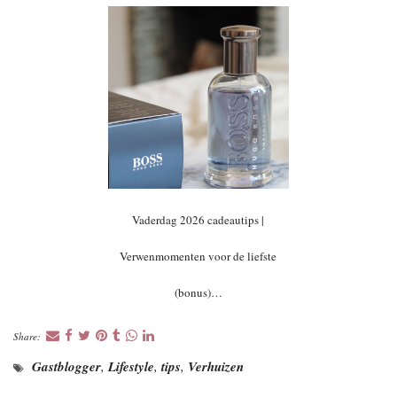
Vaderdag 2026 cadeautips |
Verwenmomenten voor de liefste
(bonus)…
Share:
Gastblogger
,
Lifestyle
,
tips
,
Verhuizen