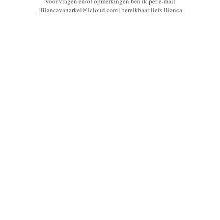
Voor vragen en/of opmerkingen ben ik per e-mail
[Biancavanarkel@icloud.com] bereikbaar liefs Bianca