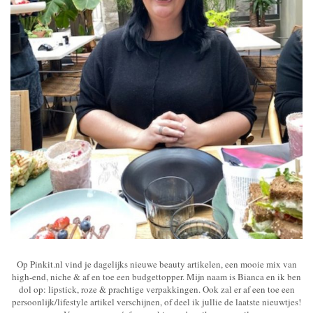
Op Pinkit.nl vind je dagelijks nieuwe beauty artikelen, een mooie mix van
high-end, niche & af en toe een budgettopper. Mijn naam is Bianca en ik ben
dol op: lipstick, roze & prachtige verpakkingen. Ook zal er af een toe een
persoonlijk/lifestyle artikel verschijnen, of deel ik jullie de laatste nieuwtjes!