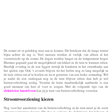
De zomer zit er gelukkig weer aan te komen. Dit betekent dat de lange winter
bijna achter de rug is. Veel mensen worden al vrolijk van alleen al het
vooruitzicht op de zomer. De dagen worden langer en de temperatuur hoger.
Hiermee gepaard gaat de mogelijkheid om lekker in de tuin te kunnen zitten.
Heerlijk overdag in de zon liggen terwijl de kinderen in het zwembadje aan
het spelen zijn. Ook ’s avonds blijven we het liefste nog zo lang mogelijk in
de tuin zitten om af te koelen en na te genieten van een leuke zomerdag. Wil
je nadat de zon ondergaat nog in de tuin blijven zitten dan heb je wel
buitenverlichting nodig. Voordat de lente daadwerkelijk aanbreekt is een
goed moment om hier al voor te zorgen. Met de volgende tips van de
elektricien Amstelveen
kan jij je tuin van buitenverlichting voorzien.
Stroomvoorziening kiezen
Nog voor het aansluiten van de buitenverlichting in de tuin moet je de soort
stroomvoorziening kiezen. Dit doe je volgens de elektricien Amstelveen al