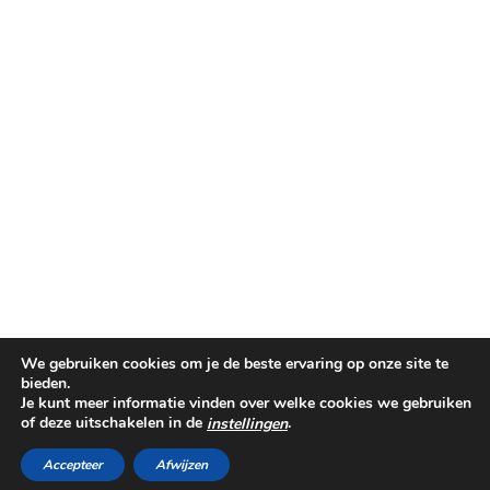
We gebruiken cookies om je de beste ervaring op onze site te
bieden.
Je kunt meer informatie vinden over welke cookies we gebruiken
of deze uitschakelen in de
.
instellingen
©PINKIT.NL 2014-2025
THEME CREATED BY
pipdig
Accepteer
Afwijzen