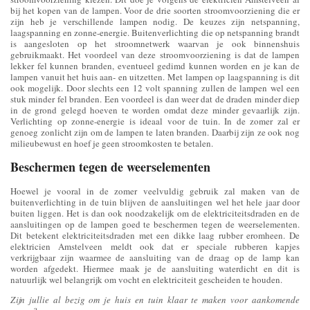
bij het kopen van de lampen. Voor de drie soorten stroomvoorziening die er
zijn heb je verschillende lampen nodig. De keuzes zijn netspanning,
laagspanning en zonne-energie. Buitenverlichting die op netspanning brandt
is aangesloten op het stroomnetwerk waarvan je ook binnenshuis
gebruikmaakt. Het voordeel van deze stroomvoorziening is dat de lampen
lekker fel kunnen branden, eventueel gedimd kunnen worden en je kan de
lampen vanuit het huis aan- en uitzetten. Met lampen op laagspanning is dit
ook mogelijk. Door slechts een 12 volt spanning zullen de lampen wel een
stuk minder fel branden. Een voordeel is dan weer dat de draden minder diep
in de grond gelegd hoeven te worden omdat deze minder gevaarlijk zijn.
Verlichting op zonne-energie is ideaal voor de tuin. In de zomer zal er
genoeg zonlicht zijn om de lampen te laten branden. Daarbij zijn ze ook nog
milieubewust en hoef je geen stroomkosten te betalen.
Beschermen tegen de weerselementen
Hoewel je vooral in de zomer veelvuldig gebruik zal maken van de
buitenverlichting in de tuin blijven de aansluitingen wel het hele jaar door
buiten liggen. Het is dan ook noodzakelijk om de elektriciteitsdraden en de
aansluitingen op de lampen goed te beschermen tegen de weerselementen.
Dit betekent elektriciteitsdraden met een dikke laag rubber eromheen. De
elektricien Amstelveen meldt ook dat er speciale rubberen kapjes
verkrijgbaar zijn waarmee de aansluiting van de draag op de lamp kan
worden afgedekt. Hiermee maak je de aansluiting waterdicht en dit is
natuurlijk wel belangrijk om vocht en elektriciteit gescheiden te houden.
Zijn jullie al bezig om je huis en tuin klaar te maken voor aankomende