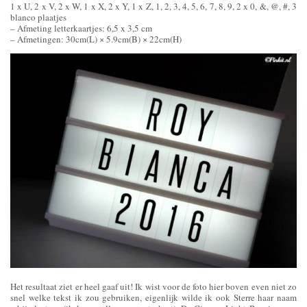
1 x U, 2 x V, 2 x W, 1 x X, 2 x Y, 1 x Z, 1, 2, 3, 4, 5, 6, 7, 8, 9, 2 x 0, &, @, #, 3
blanco plaatjes
– Afmeting letterkaartjes: 6,5 x 3,5 cm
– Afmetingen: 30cm(L) × 5.9cm(B) × 22cm(H)
Het resultaat ziet er heel gaaf uit! Ik wist voor de foto hier boven even niet zo
snel welke tekst ik zou gebruiken, eigenlijk wilde ik ook Sterre haar naam