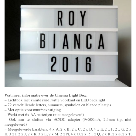
Wat meer informatie over de Cinema Light Box:
– Lichtbox met zwarte rand, witte voorkant en LED backlight
– 72 verschillende letters, nummers, symbolen en blanco plaatjes
– Met optie voor muurbevestiging
– Werkt met 6x AA batterijen (niet meegeleverd)
– Ook aan te sluiten via AC/DC adapter (9v500mA, 2.5mm tip, niet
meegeleverd)
– Meegeleverde karakters: 4 x A, 2 x B, 2 x C, 2 x D, 4 x E, 2 x F, 2 x G, 2 x
H, 3 x I, 2 x J, 2 x K, 3 x L, 2 x M, 2 x N, 4 x O, 2 x P, 1 x Q, 2 x R, 2 x S, 2 x T,