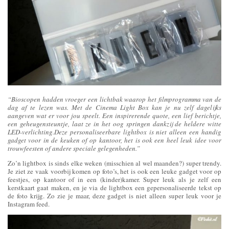
“Bioscopen hadden vroeger een lichtbak waarop het filmprogramma van de
dag af te lezen was. Met de Cinema Light Box kan je nu zelf dagelijks
aangeven wat er voor jou speelt. Een inspirerende quote, een lief berichtje,
een geheugensteuntje, laat ze in het oog springen dankzij de heldere witte
LED-verlichting.Deze personaliseerbare lightbox is niet alleen een handig
gadget voor in de keuken of op kantoor, het is ook een heel leuk idee voor
trouwfeesten of andere speciale gelegenheden.”
Zo’n lightbox is sinds elke weken (misschien al wel maanden?) super trendy.
Je ziet ze vaak voorbij komen op foto’s, het is ook een leuke gadget voor op
feestjes, op kantoor of in een (kinder)kamer. Super leuk als je zelf een
kerstkaart gaat maken, en je via de lightbox een gepersonaliseerde tekst op
de foto krijg. Zo zie je maar, deze gadget is niet alleen super leuk voor je
Instagram feed.