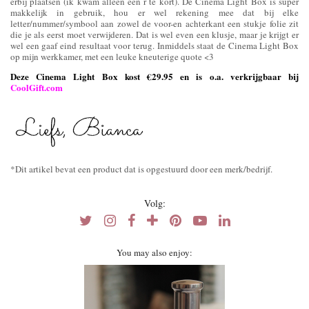
erbij plaatsen (ik kwam alleen een r te kort). De Cinema Light Box is super
makkelijk in gebruik, hou er wel rekening mee dat bij elke
letter/nummer/symbool aan zowel de voor-en achterkant een stukje folie zit
die je als eerst moet verwijderen. Dat is wel even een klusje, maar je krijgt er
wel een gaaf eind resultaat voor terug. Inmiddels staat de Cinema Light Box
op mijn werkkamer, met een leuke kneuterige quote <3
Deze Cinema Light Box kost €29.95 en is o.a. verkrijgbaar bij
CoolGift.com
*Dit artikel bevat een product dat is opgestuurd door een merk/bedrijf.
Volg:
You may also enjoy: