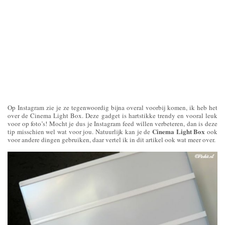
Op Instagram zie je ze tegenwoordig bijna overal voorbij komen, ik heb het
over de Cinema Light Box. Deze gadget is hartstikke trendy en vooral leuk
voor op foto’s! Mocht je dus je Instagram feed willen verbeteren, dan is deze
Cinema Light Box
tip misschien wel wat voor jou. Natuurlijk kan je de
ook
voor andere dingen gebruiken, daar vertel ik in dit artikel ook wat meer over.