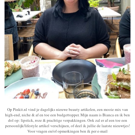
Op Pinkit.nl vind je dagelijks nieuwe beauty artikelen, een mooie mix van
high-end, niche & af en toe een budgettopper. Mijn naam is Bianca en ik ben
dol op: lipstick, roze & prachtige verpakkingen. Ook zal er af een toe een
persoonlijk/lifestyle artikel verschijnen, of deel ik jullie de laatste nieuwtjes!
Voor vragen en/of opmerkingen ben ik per e-mail