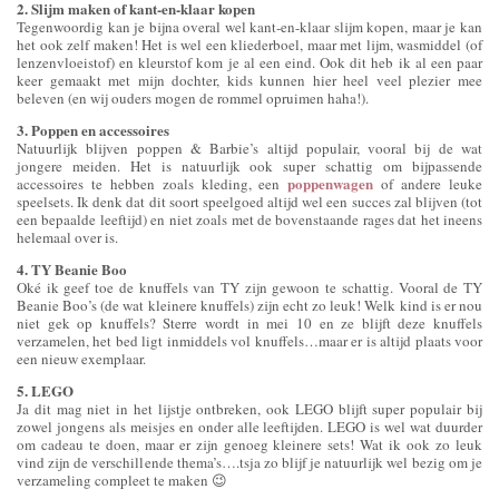
2. Slijm maken of kant-en-klaar kopen
Tegenwoordig kan je bijna overal wel kant-en-klaar slijm kopen, maar je kan
het ook zelf maken! Het is wel een kliederboel, maar met lijm, wasmiddel (of
lenzenvloeistof) en kleurstof kom je al een eind. Ook dit heb ik al een paar
keer gemaakt met mijn dochter, kids kunnen hier heel veel plezier mee
beleven (en wij ouders mogen de rommel opruimen haha!).
3. Poppen en accessoires
Natuurlijk blijven poppen & Barbie’s altijd populair, vooral bij de wat
jongere meiden. Het is natuurlijk ook super schattig om bijpassende
poppenwagen
accessoires te hebben zoals kleding, een
of andere leuke
speelsets. Ik denk dat dit soort speelgoed altijd wel een succes zal blijven (tot
een bepaalde leeftijd) en niet zoals met de bovenstaande rages dat het ineens
helemaal over is.
4. TY Beanie Boo
Oké ik geef toe de knuffels van TY zijn gewoon te schattig. Vooral de TY
Beanie Boo’s (de wat kleinere knuffels) zijn echt zo leuk! Welk kind is er nou
niet gek op knuffels? Sterre wordt in mei 10 en ze blijft deze knuffels
verzamelen, het bed ligt inmiddels vol knuffels…maar er is altijd plaats voor
een nieuw exemplaar.
5. LEGO
Ja dit mag niet in het lijstje ontbreken, ook LEGO blijft super populair bij
zowel jongens als meisjes en onder alle leeftijden. LEGO is wel wat duurder
om cadeau te doen, maar er zijn genoeg kleinere sets! Wat ik ook zo leuk
vind zijn de verschillende thema’s….tsja zo blijf je natuurlijk wel bezig om je
verzameling compleet te maken 😉