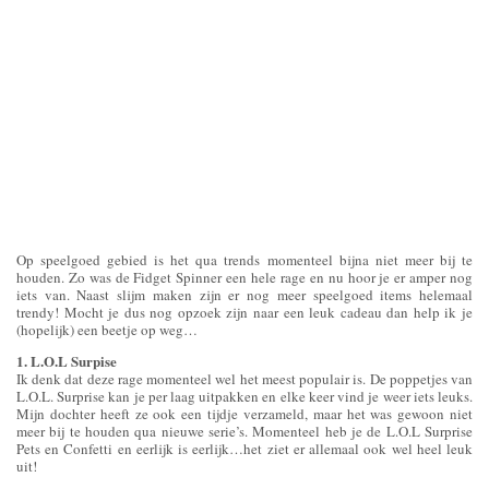
Op speelgoed gebied is het qua trends momenteel bijna niet meer bij te
houden. Zo was de Fidget Spinner een hele rage en nu hoor je er amper nog
iets van. Naast slijm maken zijn er nog meer speelgoed items helemaal
trendy! Mocht je dus nog opzoek zijn naar een leuk cadeau dan help ik je
(hopelijk) een beetje op weg…
1. L.O.L Surpise
Ik denk dat deze rage momenteel wel het meest populair is. De poppetjes van
L.O.L. Surprise kan je per laag uitpakken en elke keer vind je weer iets leuks.
Mijn dochter heeft ze ook een tijdje verzameld, maar het was gewoon niet
meer bij te houden qua nieuwe serie’s. Momenteel heb je de L.O.L Surprise
Pets en Confetti en eerlijk is eerlijk…het ziet er allemaal ook wel heel leuk
uit!