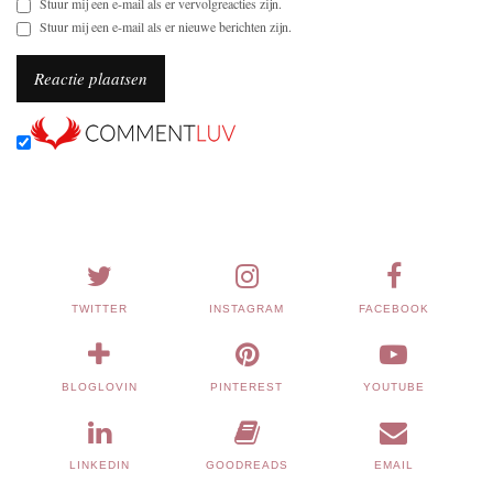
Stuur mij een e-mail als er vervolgreacties zijn.
Stuur mij een e-mail als er nieuwe berichten zijn.
TWITTER
INSTAGRAM
FACEBOOK
BLOGLOVIN
PINTEREST
YOUTUBE
LINKEDIN
GOODREADS
EMAIL