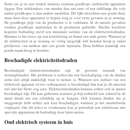
Soms zie je in een winkel weleens extreem goedkope elektrische apparaten
liggen. Een stekkerdoos van minder dan een euro of een tafellamp die vele
malen goedkoper is dan andere modellen. Dit lijkt misschien een goede deal,
maar door deze apparaten te kopen zorg je voor extra gevaren in je woning.
De goedkope prijs van de producten is te verklaren. In de meeste gevallen
worden goedkope materialen in de producten gebruikt. Slechte kwaliteit
koperen bedrading en/of een minimale isolatie van de elektriciteitsdraden.
Hiermee is het risico op een kortsluiting en brand een stuk groter. Wanneer je
de elektriciteit in je woning zo veilig mogelijk wilt houden koop je enkel
producten van merken met een goede reputatie. Deze hebben namelijk een
goede naam hoog te houden.
Beschadigde elektriciteitsdraden
Beschadigde elektriciteitsdraden zijn de grootste oorzaak van
woningbranden. Het probleem is echter dat een beschadiging van de draden
soms niet altijd makkelijk waar te nemen is. Wanneer een stekker van een
elektrisch apparaat of een verlengsnoer is beschadigd dan kan je dit meestal
wel met het blote oog zien. Elektriciteitsdraden kunnen echter ook in muren
beschadigd zijn. Dit kan gebeuren wanneer je bijvoorbeeld een schroef in de
muur draait om een schilderij op te hangen. Ook kunnen draden die je
weggestopt hebt achter een kast beschadigen wanneer je het meubelstuik
verplaatst. Om dit risico te voorkomen kan je periodiek een elektricien met
speciale apparatuur de bedrading door laten meten.
Oud elektrisch systeem in huis