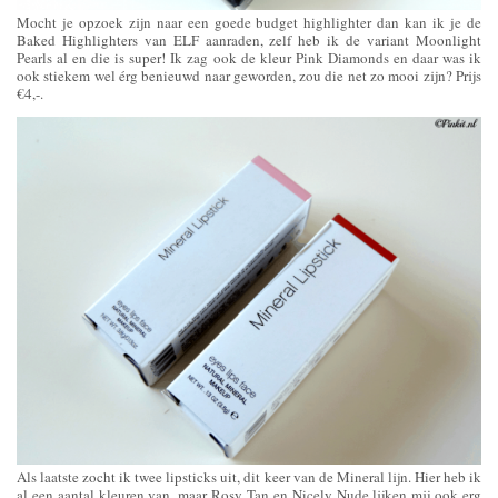
Mocht je opzoek zijn naar een goede budget highlighter dan kan ik je de
Baked Highlighters van ELF aanraden, zelf heb ik de variant Moonlight
Pearls al en die is super! Ik zag ook de kleur Pink Diamonds en daar was ik
ook stiekem wel érg benieuwd naar geworden, zou die net zo mooi zijn? Prijs
€4,-.
Als laatste zocht ik twee lipsticks uit, dit keer van de Mineral lijn. Hier heb ik
al een aantal kleuren van, maar Rosy Tan en Nicely Nude lijken mij ook erg