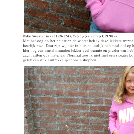
Nike Sweater maat 128-124 €39,95,- (sale prijs €19,98,-).
Met het oog op het najaar en de winter heb ik deze lekkere warme 
heerlijk roze! Daar zijn wij hier in huis natuurlijk helemaal dol op
hier nog een aantal maanden lekker veel warmte en plezier van heb
zacht zitten qua materiaal. Normaal zou ik niet snel een sweater ko
gelijk een stuk aantrekkelijker om te shoppen.