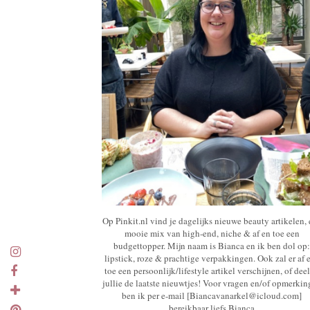
Op Pinkit.nl vind je dagelijks nieuwe beauty artikelen,
mooie mix van high-end, niche & af en toe een
budgettopper. Mijn naam is Bianca en ik ben dol op:
lipstick, roze & prachtige verpakkingen. Ook zal er af 
toe een persoonlijk/lifestyle artikel verschijnen, of deel
jullie de laatste nieuwtjes! Voor vragen en/of opmerki
ben ik per e-mail [Biancavanarkel@icloud.com]
bereikbaar liefs Bianca