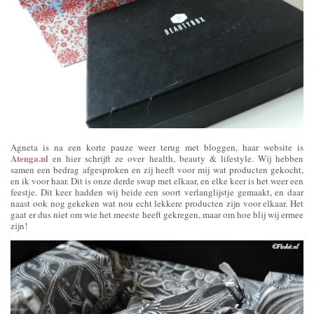
Agneta is na een korte pauze weer terug met bloggen, haar website is
Atenga.nl
en hier schrijft ze over health, beauty & lifestyle. Wij hebben
samen een bedrag afgesproken en zij heeft voor mij wat producten gekocht,
en ik voor haar. Dit is onze derde swap met elkaar, en elke keer is het weer een
feestje. Dit keer hadden wij beide een soort verlanglijstje gemaakt, en daar
naast ook nog gekeken wat nou echt lekkere producten zijn voor elkaar. Het
gaat er dus niet om wie het meeste heeft gekregen, maar om hoe blij wij ermee
zijn!