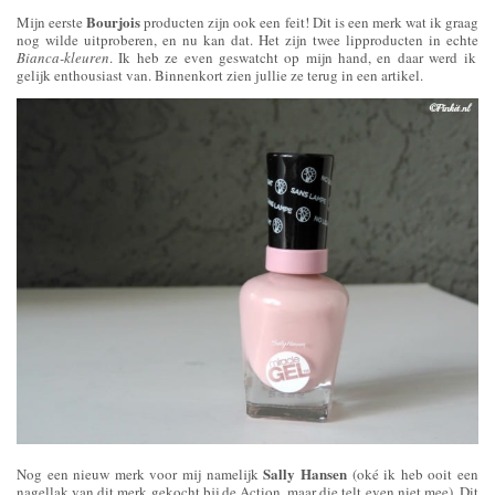
Bourjois
Mijn eerste
producten zijn ook een feit! Dit is een merk wat ik graag
nog wilde uitproberen, en nu kan dat. Het zijn twee lipproducten in echte
Bianca-kleuren
. Ik heb ze even geswatcht op mijn hand, en daar werd ik
gelijk enthousiast van. Binnenkort zien jullie ze terug in een artikel.
Sally Hansen
Nog een nieuw merk voor mij namelijk
(oké ik heb ooit een
nagellak van dit merk gekocht bij de Action, maar die telt even niet mee). Dit