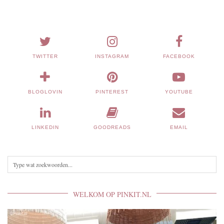
TWITTER
INSTAGRAM
FACEBOOK
BLOGLOVIN
PINTEREST
YOUTUBE
LINKEDIN
GOODREADS
EMAIL
WELKOM OP PINKIT.NL