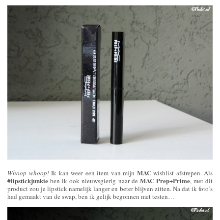
MAC
Whoop whoop!
Ik kan weer een item van mijn
wishlist afstrepen. Als
#lipstickjunkie
MAC Prep+Prime
ben ik ook nieuwsgierig naar de
, met dit
product zou je lipstick namelijk langer en beter blijven zitten. Na dat ik foto’s
had gemaakt van de swap, ben ik gelijk begonnen met testen…