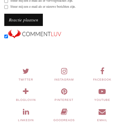
Stuur mij een e-mail als er vervolgreacties zijn.
Stuur mij een e-mail als er nieuwe berichten zijn.
TWITTER
INSTAGRAM
FACEBOOK
BLOGLOVIN
PINTEREST
YOUTUBE
LINKEDIN
GOODREADS
EMAIL