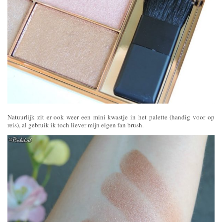
Natuurlijk zit er ook weer een mini kwastje in het palette (handig voor op
reis), al gebruik ik toch liever mijn eigen fan brush.