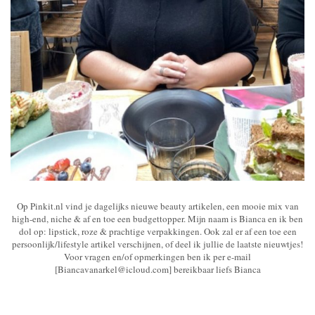
Op Pinkit.nl vind je dagelijks nieuwe beauty artikelen, een mooie mix van
high-end, niche & af en toe een budgettopper. Mijn naam is Bianca en ik ben
dol op: lipstick, roze & prachtige verpakkingen. Ook zal er af een toe een
persoonlijk/lifestyle artikel verschijnen, of deel ik jullie de laatste nieuwtjes!
Voor vragen en/of opmerkingen ben ik per e-mail
[Biancavanarkel@icloud.com] bereikbaar liefs Bianca