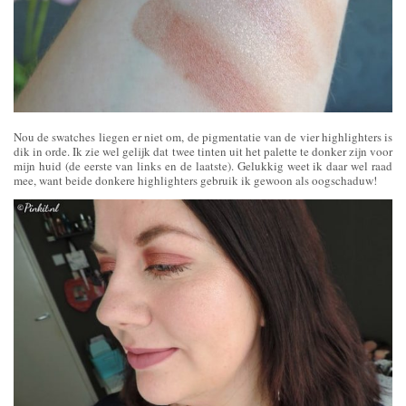
Nou de swatches liegen er niet om, de pigmentatie van de vier highlighters is
dik in orde. Ik zie wel gelijk dat twee tinten uit het palette te donker zijn voor
mijn huid (de eerste van links en de laatste). Gelukkig weet ik daar wel raad
mee, want beide donkere highlighters gebruik ik gewoon als oogschaduw!