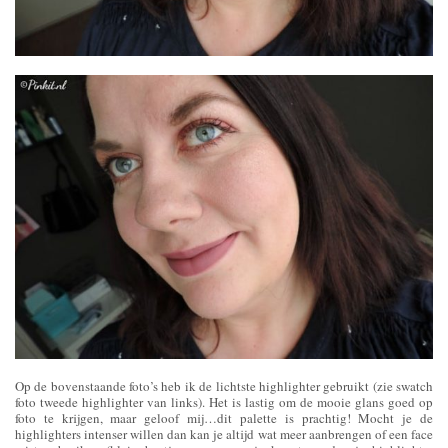
Op de bovenstaande foto’s heb ik de lichtste highlighter gebruikt (zie swatch
foto tweede highlighter van links). Het is lastig om de mooie glans goed op
foto te krijgen, maar geloof mij…dit palette is prachtig! Mocht je de
highlighters intenser willen dan kan je altijd wat meer aanbrengen of een face