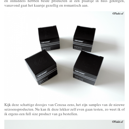
en inmiddels hebben beide producten al een plaatsje in huis gekregen,
vanavond gaat het kaarsje gezellig en romantisch aan.
Kijk deze schattige doosjes van Cenzaa eens, het zijn samples van de nieuwe
seizoensproducten. Nu kan ik deze lekker zelf even gaan testen, zo weet ik of
ik ergens een full size product van ga bestellen.