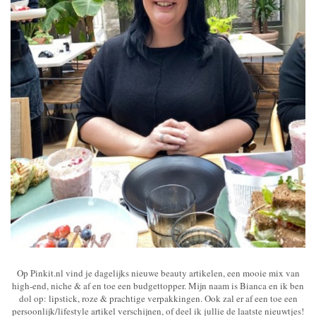
Op Pinkit.nl vind je dagelijks nieuwe beauty artikelen, een mooie mix van
high-end, niche & af en toe een budgettopper. Mijn naam is Bianca en ik ben
dol op: lipstick, roze & prachtige verpakkingen. Ook zal er af een toe een
persoonlijk/lifestyle artikel verschijnen, of deel ik jullie de laatste nieuwtjes!