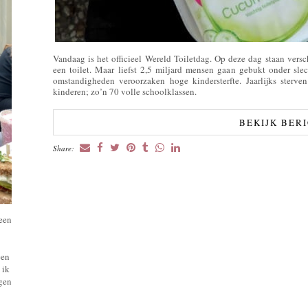
Vandaag is het officieel Wereld Toiletdag. Op deze dag staan verschi
een toilet. Maar liefst 2,5 miljard mensen gaan gebukt onder sle
omstandigheden veroorzaken hoge kindersterfte. Jaarlijks sterv
kinderen; zo’n 70 volle schoolklassen.
BEKIJK BER
Share:
 een
een
 ik
ngen