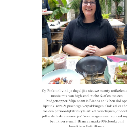
Op Pinkit.nl vind je dagelijks nieuwe beauty artikelen,
mooie mix van high-end, niche & af en toe een
budgettopper. Mijn naam is Bianca en ik ben dol op:
lipstick, roze & prachtige verpakkingen. Ook zal er af 
toe een persoonlijk/lifestyle artikel verschijnen, of deel
jullie de laatste nieuwtjes! Voor vragen en/of opmerki
ben ik per e-mail [Biancavanarkel@icloud.com]
bereikbaar liefs Bianca