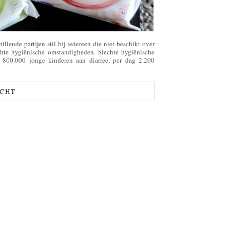
llende partijen stil bij iedereen die niet beschikt over
chte hygiënische omstandigheden. Slechte hygiënische
en 800.000 jonge kinderen aan diarree, per dag 2.200
ICHT