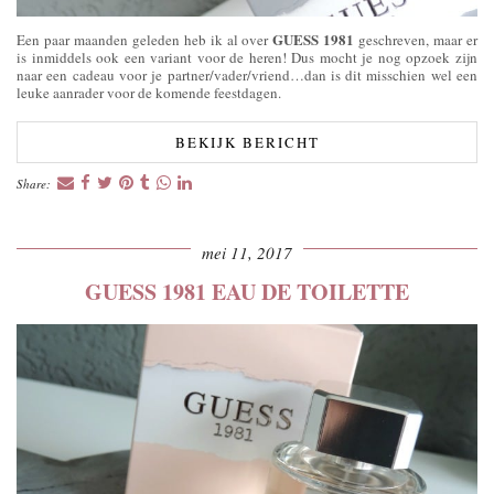
GUESS 1981
Een paar maanden geleden heb ik al over
geschreven, maar er
is inmiddels ook een variant voor de heren! Dus mocht je nog opzoek zijn
naar een cadeau voor je partner/vader/vriend…dan is dit misschien wel een
leuke aanrader voor de komende feestdagen.
BEKIJK BERICHT
Share:
mei 11, 2017
GUESS 1981 EAU DE TOILETTE