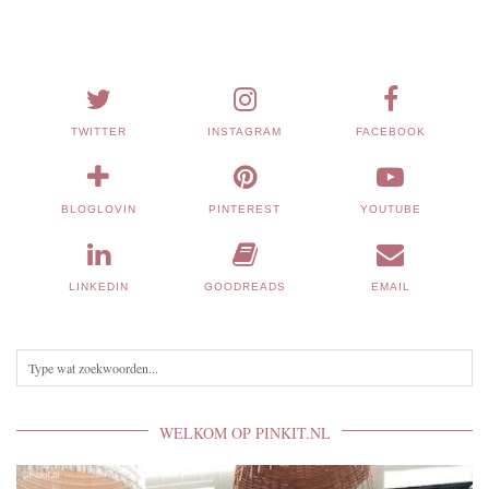
TWITTER
INSTAGRAM
FACEBOOK
BLOGLOVIN
PINTEREST
YOUTUBE
LINKEDIN
GOODREADS
EMAIL
WELKOM OP PINKIT.NL