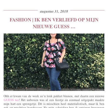
augustus 31, 2018
FASHION | IK BEN VERLIEFD OP MIJN
NIEUWE GUESS …
Ohh er kwam van de week zo’n leuk pakket binnen, met daarin een nieuwe
GUESS tas
! Het unboxen was al een feestje en eenmaal uitgepakt maakte
mijn hart een sprongetje. Dit is misschien heel materialistisch, maar ik ben
gek op prachtige handtassen. Na mijn scheiding ben ik opnieuw begonnen