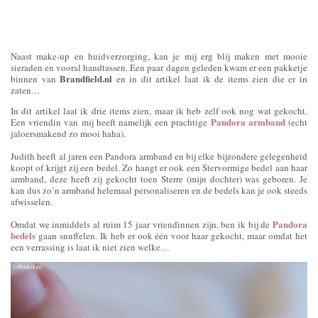
Naast make-up en huidverzorging, kan je mij erg blij maken met mooie
sieraden en vooral handtassen. Een paar dagen geleden kwam er een pakketje
Brandfield.nl
binnen van
en in dit artikel laat ik de items zien die er in
zaten…
In dit artikel laat ik drie items zien, maar ik heb zelf ook nog wat gekocht.
Pandora armband
Een vriendin van mij heeft namelijk een prachtige
(echt
jaloersmakend zo mooi haha).
Judith heeft al jaren een Pandora armband en bij elke bijzondere gelegenheid
koopt of krijgt zij een bedel. Zo hangt er ook een Stervormige bedel aan haar
armband, deze heeft zij gekocht toen Sterre (mijn dochter) was geboren. Je
kan dus zo’n armband helemaal personaliseren en de bedels kan je ook steeds
afwisselen.
Pandora
Omdat we inmiddels al ruim 15 jaar vriendinnen zijn, ben ik bij de
bedels
gaan snuffelen. Ik heb er ook één voor haar gekocht, maar omdat het
een verrassing is laat ik niet zien welke…