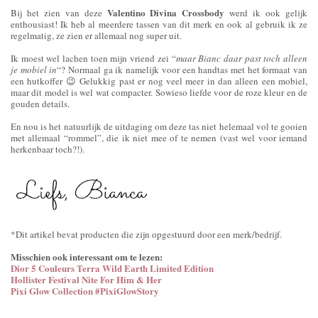
Valentino Divina Crossbody
Bij het zien van deze
werd ik ook gelijk
enthousiast! Ik heb al meerdere tassen van dit merk en ook al gebruik ik ze
regelmatig, ze zien er allemaal nog super uit.
Ik moest wel lachen toen mijn vriend zei “
maar Bianc daar past toch alleen
je mobiel in
“? Normaal ga ik namelijk voor een handtas met het formaat van
een hutkoffer 😉 Gelukkig past er nog veel meer in dan alleen een mobiel,
maar dit model is wel wat compacter. Sowieso liefde voor de roze kleur en de
gouden details.
En nou is het natuurlijk de uitdaging om deze tas niet helemaal vol te gooien
met allemaal “rommel”, die ik niet mee of te nemen (vast wel voor iemand
herkenbaar toch?!).
*Dit artikel bevat producten die zijn opgestuurd door een merk/bedrijf.
Misschien ook interessant om te lezen:
Dior 5 Couleurs Terra Wild Earth Limited Edition
Hollister Festival Nite For Him & Her
Pixi Glow Collection #PixiGlowStory