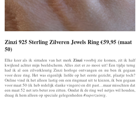
Zinzi 925 Sterling Zilveren Jewels Ring €59,95 (maat
50)
Zinzi
Elke keer als ik sirraden van het merk
voorbij zie komen, zit ik half
kwijlend achter mijn beeldscherm. Alles ziet er zo mooi uit! Een tijdje terug
had ik al een zilverkleurig Zinzi horloge ontvangen en nu ben ik gegaan
voor deze ring. Het was eigenlijk liefde op het eerste gezicht, plaatje toch?
Online vind ik het alleen lastig om een ringmaat uit te kiezen, ik ben gegaan
voor maat 50 (ik heb redelijk slanke vingers) en dit past…maar misschien dat
een maat 52 net iets beter zou zitten. Omdat ik de ring wel netjes wil houden,
draag ik hem alleen op speciale gelegenheden
#superzuinig
.