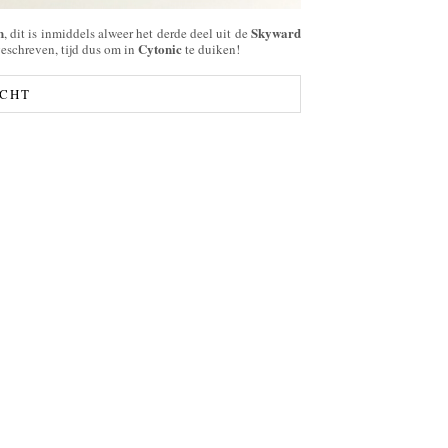
n
Skyward
, dit is inmiddels alweer het derde deel uit de
Cytonic
geschreven, tijd dus om in
te duiken!
ICHT