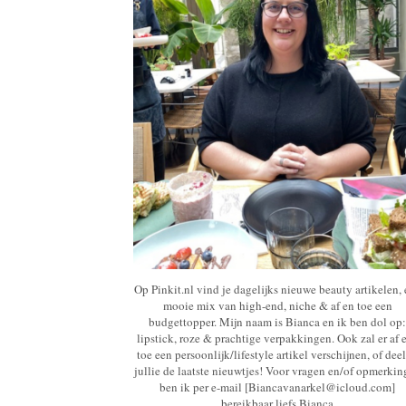
Op Pinkit.nl vind je dagelijks nieuwe beauty artikelen,
mooie mix van high-end, niche & af en toe een
budgettopper. Mijn naam is Bianca en ik ben dol op:
lipstick, roze & prachtige verpakkingen. Ook zal er af 
toe een persoonlijk/lifestyle artikel verschijnen, of deel
jullie de laatste nieuwtjes! Voor vragen en/of opmerki
ben ik per e-mail [Biancavanarkel@icloud.com]
bereikbaar liefs Bianca