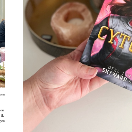
 een
een
 ik
ngen