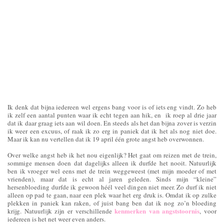
Ik denk dat bijna iedereen wel ergens bang voor is of iets eng vindt. Zo heb
ik zelf een aantal punten waar ik echt tegen aan hik, en ik roep al drie jaar
dat ik daar graag iets aan wil doen. En steeds als het dan bijna zover is verzin
ik weer een excuus, of raak ik zo erg in paniek dat ik het als nog niet doe.
Maar ik kan nu vertellen dat ik 19 april één grote angst heb overwonnen.
Over welke angst heb ik het nou eigenlijk? Het gaat om reizen met de trein,
sommige mensen doen dat dagelijks alleen ik durfde het nooit. Natuurlijk
ben ik vroeger wel eens met de trein weggeweest (met mijn moeder of met
vrienden), maar dat is echt al jaren geleden. Sinds mijn “kleine”
hersenbloeding durfde ik gewoon héél veel dingen niet meer. Zo durf ik niet
alleen op pad te gaan, naar een plek waar het erg druk is. Omdat ik op zulke
plekken in paniek kan raken, of juist bang ben dat ik nog zo’n bloeding
kenmerken van angststoornis
krijg. Natuurlijk zijn er verschillende
, voor
iedereen is het net weer even anders.