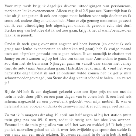
Voor mijn werk krijg ik dagelijks diverse uitnodigingen van persbureaus,
merken en leuke evenementen. Alleen zeg ik al 2.5 jaar nee. Natuurlijk kan ik
niet altijd aangezien ik ook een oppas moet hebben voor mijn dochter en ik
soms ook andere dingen te doen heb. Maar er zijn genoeg momenten geweest
dat ik een uitnodiging heb afgeslagen, omdat ik gewoon echt niet durf.
Sterker nog van het idee dat ik wel zou gaan, krijg ik het al warm/benauwd en
raak ik in paniek.
Omdat ik toch graag over mijn angsten wil heen komen (en omdat ik ook
graag naar leuke evenementen en afspraken wil gaan), heb ik vorige maand
toch wat afspraken gemaakt om te gaan reizen. Ik zat namelijk te chatten met
Jamey en zo kwamen wij op het idee om samen naar Amsterdam te gaan. Ik
zou dan met de trein naar Nijmegen gaan en vanuit daar samen met Jamey
(met de auto) naar Amsterdam gaan. Hartstikke leuk, maar ik vond het weer
hartstikke eng! Omdat ik niet er onderuit wilde komen heb ik gelijk mijn
schoonmoeder gevraagd, om Sterre die dag vanuit school te halen…en ze zei
ja!
Bij de AH heb ik een dagkaart gekocht voor een fijne prijs (reizen met de
trein is echt duur pfff), en een paar dagen van te voren heb ik een heel reis
schema nagezocht en een powerbank gekocht voor mijn mobiel. Ik was er
helemaal klaar voor, en ondanks de zenuwen had ik er echt mega veel zin in.
Zo zat ik ’s morgens dinsdag 19 april om half negen al bij het station (mijn
trein ging pas om 09.10 uur), zodat ik rustig aan het idee kon wennen.
Eenmaal in de trein ging alles van zelf, het was zo makkelijk! Ik heb geen
paniek aanvallen gehad en als ik over iets twijfelde qua spoor dan stelde ik
een vraag aan een mede reiziger. Trouwens eenmaal in de trein heb ik gelijk