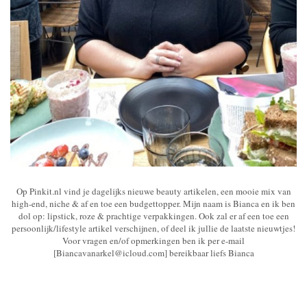
Op Pinkit.nl vind je dagelijks nieuwe beauty artikelen, een mooie mix van
high-end, niche & af en toe een budgettopper. Mijn naam is Bianca en ik ben
dol op: lipstick, roze & prachtige verpakkingen. Ook zal er af een toe een
persoonlijk/lifestyle artikel verschijnen, of deel ik jullie de laatste nieuwtjes!
Voor vragen en/of opmerkingen ben ik per e-mail
[Biancavanarkel@icloud.com] bereikbaar liefs Bianca