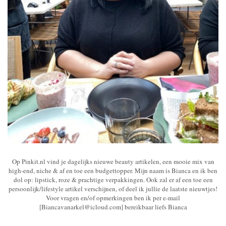
Op Pinkit.nl vind je dagelijks nieuwe beauty artikelen, een mooie mix van
high-end, niche & af en toe een budgettopper. Mijn naam is Bianca en ik ben
dol op: lipstick, roze & prachtige verpakkingen. Ook zal er af een toe een
persoonlijk/lifestyle artikel verschijnen, of deel ik jullie de laatste nieuwtjes!
Voor vragen en/of opmerkingen ben ik per e-mail
[Biancavanarkel@icloud.com] bereikbaar liefs Bianca