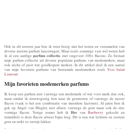
Ook in dit nieuwe jaar ben ik weer bezig met het testen en verzamelen van
diverse nieuwe parfum lanceringen. Maar zoals sommige vast wel weten heb
parfum collectie
ik al een aardige
, met ongeveer 100+ flacons. Zo bestaat
mijn parfum collectie uit diverse populaire parfums van modemerken, maar
ook niche of juist wat goedkopere merken. In dit artikel deel ik een aantal
Yves Saint
van mijn favoriete parfums van beroemde modemerken zoals
Laurent
.
Mijn favorieten modemerken parfums
Ik koop een parfum niet vanwege een modemerk of wat voor merk dan ook,
maar omdat ik nieuwsgierig ben naar de geurnoten of vanwege de mooie
flacon (vaak is het een combinatie van meerdere factoren). Al jaren ben ik
gek op Angel van Mugler, niet alleen vanwege de geur maar ook de ster-
Her
Burberry
vormige flacon. Vorige zomer heb ik
van
gekocht en
inmiddels is deze flacon alweer bijna leeg. Dit is een wat lichtere en zoetere
geur en ruikt zo onwijs lekker.