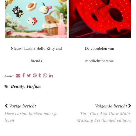
Nieuw | Lush x Hello Kitty and
De voordelen van
friends
roodlichttherapie
Share:
Beauty
,
Parfum
Vorige bericht
Volgende bericht
Deze casino boeken moet je
Tip | Clay And Glow Multi-
lezen
Masking Set (limited edition)