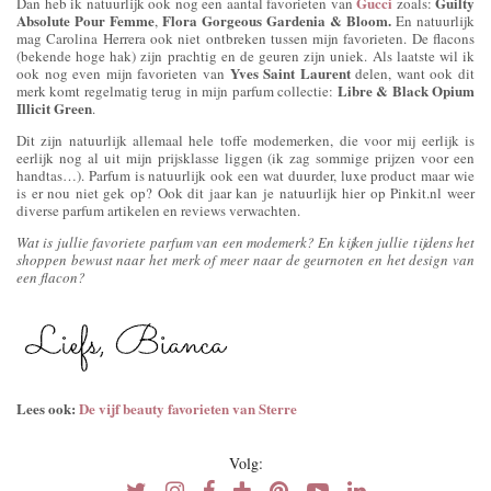
Gucci
Guilty
Dan heb ik natuurlijk ook nog een aantal favorieten van
zoals:
Absolute Pour Femme
Flora Gorgeous Gardenia
& Bloom.
,
En natuurlijk
mag Carolina Herrera ook niet ontbreken tussen mijn favorieten. De flacons
(bekende hoge hak) zijn prachtig en de geuren zijn uniek. Als laatste wil ik
Yves Saint Laurent
ook nog even mijn favorieten van
delen, want ook dit
Libre &
Black Opium
merk komt regelmatig terug in mijn parfum collectie:
Illicit Green
.
Dit zijn natuurlijk allemaal hele toffe modemerken, die voor mij eerlijk is
eerlijk nog al uit mijn prijsklasse liggen (ik zag sommige prijzen voor een
handtas…). Parfum is natuurlijk ook een wat duurder, luxe product maar wie
is er nou niet gek op? Ook dit jaar kan je natuurlijk hier op Pinkit.nl weer
diverse parfum artikelen en reviews verwachten.
Wat is jullie favoriete parfum van een modemerk? En kijken jullie tijdens het
shoppen bewust naar het merk of meer naar de geurnoten en het design van
een flacon?
Lees ook:
De vijf beauty favorieten van Sterre
Volg: