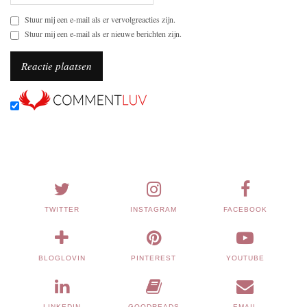
Stuur mij een e-mail als er vervolgreacties zijn.
Stuur mij een e-mail als er nieuwe berichten zijn.
TWITTER
INSTAGRAM
FACEBOOK
BLOGLOVIN
PINTEREST
YOUTUBE
LINKEDIN
GOODREADS
EMAIL