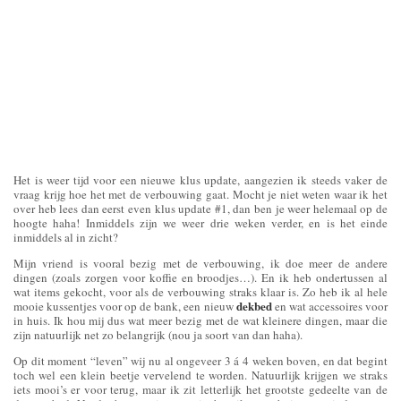
Het is weer tijd voor een nieuwe klus update, aangezien ik steeds vaker de
vraag krijg hoe het met de verbouwing gaat. Mocht je niet weten waar ik het
over heb lees dan eerst even klus update #1, dan ben je weer helemaal op de
hoogte haha! Inmiddels zijn we weer drie weken verder, en is het einde
inmiddels al in zicht?
Mijn vriend is vooral bezig met de verbouwing, ik doe meer de andere
dingen (zoals zorgen voor koffie en broodjes…). En ik heb ondertussen al
wat items gekocht, voor als de verbouwing straks klaar is. Zo heb ik al hele
dekbed
mooie kussentjes voor op de bank, een nieuw
en wat accessoires voor
in huis. Ik hou mij dus wat meer bezig met de wat kleinere dingen, maar die
zijn natuurlijk net zo belangrijk (nou ja soort van dan haha).
Op dit moment “leven” wij nu al ongeveer 3 á 4 weken boven, en dat begint
toch wel een klein beetje vervelend te worden. Natuurlijk krijgen we straks
iets mooi’s er voor terug, maar ik zit letterlijk het grootste gedeelte van de