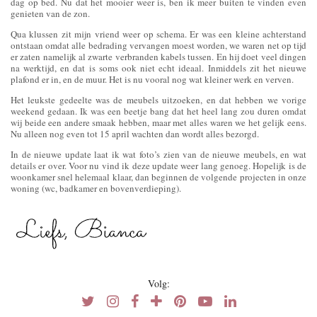
dag op bed. Nu dat het mooier weer is, ben ik meer buiten te vinden even
genieten van de zon.
Qua klussen zit mijn vriend weer op schema. Er was een kleine achterstand
ontstaan omdat alle bedrading vervangen moest worden, we waren net op tijd
er zaten namelijk al zwarte verbranden kabels tussen. En hij doet veel dingen
na werktijd, en dat is soms ook niet echt ideaal. Inmiddels zit het nieuwe
plafond er in, en de muur. Het is nu vooral nog wat kleiner werk en verven.
Het leukste gedeelte was de meubels uitzoeken, en dat hebben we vorige
weekend gedaan. Ik was een beetje bang dat het heel lang zou duren omdat
wij beide een andere smaak hebben, maar met alles waren we het gelijk eens.
Nu alleen nog even tot 15 april wachten dan wordt alles bezorgd.
In de nieuwe update laat ik wat foto’s zien van de nieuwe meubels, en wat
details er over. Voor nu vind ik deze update weer lang genoeg. Hopelijk is de
woonkamer snel helemaal klaar, dan beginnen de volgende projecten in onze
woning (wc, badkamer en bovenverdieping).
Volg: