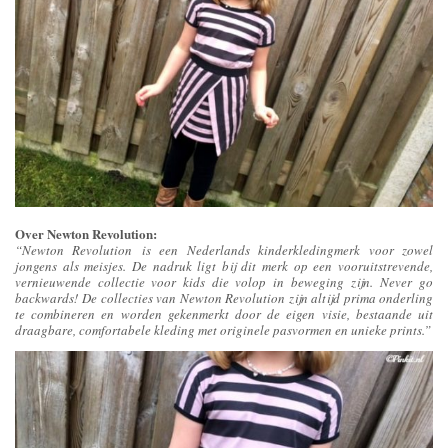
Over Newton Revolution:
“Newton Revolution is een Nederlands kinderkledingmerk voor zowel
jongens als meisjes. De nadruk ligt bij dit merk op een vooruitstrevende,
vernieuwende collectie voor kids die volop in beweging zijn. Never go
backwards! De collecties van Newton Revolution zijn altijd prima onderling
te combineren en worden gekenmerkt door de eigen visie, bestaande uit
draagbare, comfortabele kleding met originele pasvormen en unieke prints.”