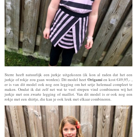
Sterre heeft natuurlijk een jurkje uitgekozen (ik kon al raden dat het een
Origami
jurkje of rokje zou gaan worden). Dit model heet
en kost €49,95,- ,
er is van dit model ook nog een legging om het setje helemaal compleet te
maken. Omdat ik dat zelf net wat te veel strepen vind combineren wij het
jurkje met een zwarte legging of maillot. Van dit model is er ook nog een
rokje met een shirtje, die kan je ook leuk met elkaar combineren.