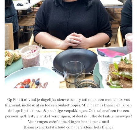
Op Pinkit.nl vind je dagelijks nieuwe beauty artikelen, een mooie mix van
high-end, niche & af en toe een budgettopper. Mijn naam is Bianca en ik ben
dol op: lipstick, roze & prachtige verpakkingen. Ook zal er af een toe een
persoonlijk/lifestyle artikel verschijnen, of deel ik jullie de laatste nieuwtjes!
Voor vragen en/of opmerkingen ben ik per e-mail
[Biancavanarkel@icloud.com] bereikbaar liefs Bianca