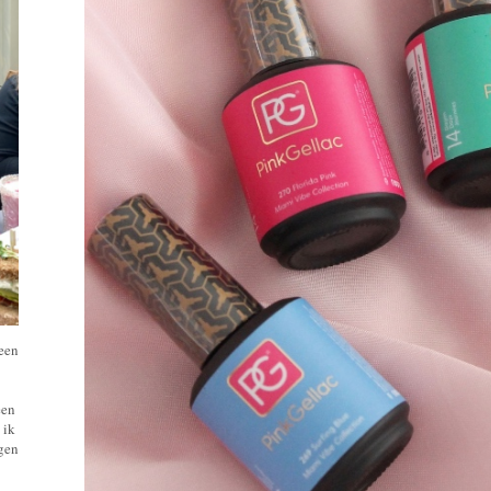
 een
een
 ik
ngen