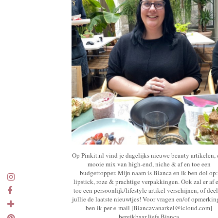
Op Pinkit.nl vind je dagelijks nieuwe beauty artikelen,
mooie mix van high-end, niche & af en toe een
budgettopper. Mijn naam is Bianca en ik ben dol op:
lipstick, roze & prachtige verpakkingen. Ook zal er af 
toe een persoonlijk/lifestyle artikel verschijnen, of deel
jullie de laatste nieuwtjes! Voor vragen en/of opmerki
ben ik per e-mail [Biancavanarkel@icloud.com]
bereikbaar liefs Bianca