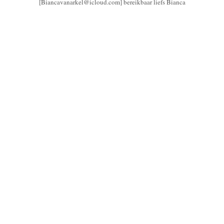
[Biancavanarkel@icloud.com] bereikbaar liefs Bianca