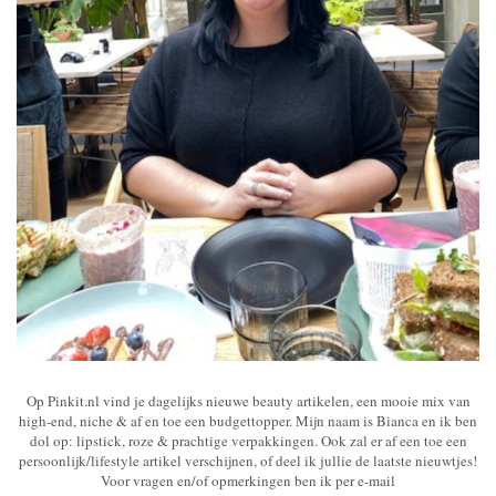
Op Pinkit.nl vind je dagelijks nieuwe beauty artikelen, een mooie mix van
high-end, niche & af en toe een budgettopper. Mijn naam is Bianca en ik ben
dol op: lipstick, roze & prachtige verpakkingen. Ook zal er af een toe een
persoonlijk/lifestyle artikel verschijnen, of deel ik jullie de laatste nieuwtjes!
Voor vragen en/of opmerkingen ben ik per e-mail