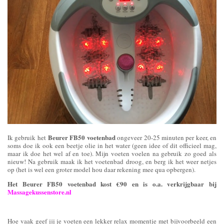
Beurer FB50 voetenbad
Ik gebruik het
ongeveer 20-25 minuten per keer, en
soms doe ik ook een beetje olie in het water (geen idee of dit officieel mag,
maar ik doe het wel af en toe). Mijn voeten voelen na gebruik zo goed als
nieuw! Na gebruik maak ik het voetenbad droog, en berg ik het weer netjes
op (het is wel een groter model hou daar rekening mee qua opbergen).
Het Beurer FB50 voetenbad kost €90 en is o.a. verkrijgbaar bij
Massagekussenstore.nl
Hoe vaak geef jij je voeten een lekker relax momentje met bijvoorbeeld een