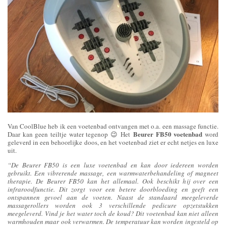
Van CoolBlue heb ik een voetenbad ontvangen met o.a. een massage functie.
Beurer FB50 voetenbad
Daar kan geen teiltje water tegenop 😉 Het
word
geleverd in een behoorlijke doos, en het voetenbad ziet er echt netjes en luxe
uit.
“De Beurer FB50 is een luxe voetenbad en kan door iedereen worden
gebruikt. Een vibrerende massage, een warmwaterbehandeling of magneet
therapie. De Beurer FB50 kan het allemaal. Ook beschikt hij over een
infraroodfunctie. Dit zorgt voor een betere doorbloeding en geeft een
ontspannen gevoel aan de voeten. Naast de standaard meegeleverde
massagerollers worden ook 3 verschillende pedicure opzetstukken
meegeleverd. Vind je het water toch de koud? Dit voetenbad kan niet alleen
warmhouden maar ook verwarmen. De temperatuur kan worden ingesteld op