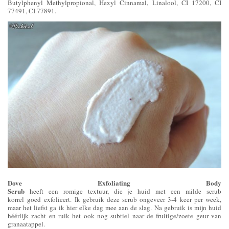
Butylphenyl Methylpropional, Hexyl Cinnamal, Linalool, CI 17200, CI
77491, CI 77891.
Dove Exfoliating Body
Scrub
heeft een romige textuur, die je huid met een milde scrub
korrel goed exfolieert. Ik gebruik deze scrub ongeveer 3-4 keer per week,
maar het liefst ga ik hier elke dag mee aan de slag. Na gebruik is mijn huid
héérlijk zacht en ruik het ook nog subtiel naar de fruitige/zoete geur van
granaatappel.