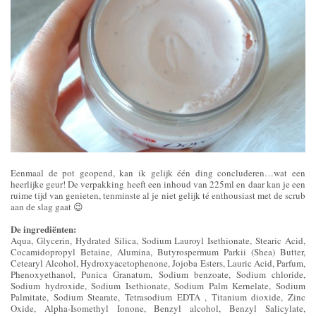
Eenmaal de pot geopend, kan ik gelijk één ding concluderen…wat een
heerlijke geur! De verpakking heeft een inhoud van 225ml en daar kan je een
ruime tijd van genieten, tenminste al je niet gelijk té enthousiast met de scrub
aan de slag gaat 😉
De ingrediënten:
Aqua, Glycerin, Hydrated Silica, Sodium Lauroyl Isethionate, Stearic Acid,
Cocamidopropyl Betaine, Alumina, Butyrospermum Parkii (Shea) Butter,
Cetearyl Alcohol, Hydroxyacetophenone, Jojoba Esters, Lauric Acid, Parfum,
Phenoxyethanol, Punica Granatum, Sodium benzoate, Sodium chloride,
Sodium hydroxide, Sodium Isethionate, Sodium Palm Kernelate, Sodium
Palmitate, Sodium Stearate, Tetrasodium EDTA , Titanium dioxide, Zinc
Oxide, Alpha-Isomethyl Ionone, Benzyl alcohol, Benzyl Salicylate,