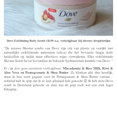
Dove Exfoliating Body Scrub €8,99 o.a. verkrijgbaar bij diverse drogisterijen
“De nieuwe Shower scrubs van Dove zijn vrij van plastic en verrijkt met
natuurlijke exfoliërende mineralen (silica) die het bovenste laagje dode
huidcellen op milde maar effectieve wijze verwijderen. Elke exfoliërende
Shower Scrub bevat bovendien de bekende hydraterende formule van Dove. “
Macadamia & Rice Milk, Kiwi &
Er zijn drie geur-varianten verkrijgbaar:
Aloe Vera en Pomegranate & Shea Butter
. Ze klinken alle drie heerlijk,
maar ik ben eerst gegaan voor de Pomegranate & Shea Butter variant…
achteraf heb ik spijt dat ik ze niet allemaal heb gekocht 😉 Ik heb deze Dove
scrub in Duitsland gekocht en daar was de prijs toch wel een stuk lager
#shoptip.