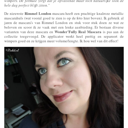
wimpers. De formule zorgt dat je opvallende maar toch natuurlijke look de
hele dag perfect blijft zitten.”
Rimmel London
De nieuwste
mascara heeft een prachtige knalroze metallic
mascarahuls (wat vooral goed te zien is op de foto hier boven). Ik gebruik al
jaren de mascara’s van Rimmel London en stuk voor stuk doen ze wat ze
beloven en scoor ik ze vaak met een leuke aanbieding. Er bestaan diverse
Wonder’Fully Real Mascara
varianten van deze mascara en
is pas aan de
collectie toegevoegd. De applicator werkt heel prettig en
separeert
de
wimpers goed en ze krijgen meer volume/lengte. Ik hou wel van dit effect!