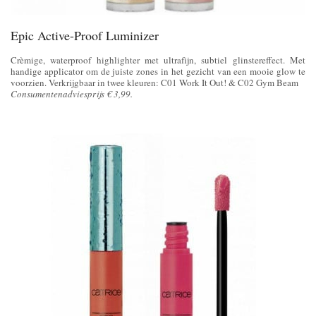
Epic Active-Proof Luminizer
Crèmige, waterproof highlighter met ultrafijn, subtiel glinstereffect. Met
handige applicator om de juiste zones in het gezicht van een mooie glow te
voorzien. Verkrijgbaar in twee kleuren: C01 Work It Out! & C02 Gym Beam
Consumentenadviesprijs € 3,99.