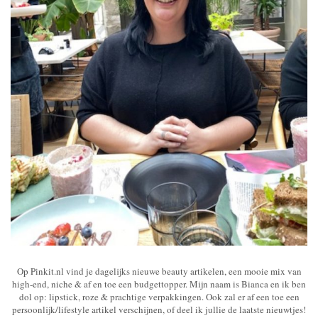
Op Pinkit.nl vind je dagelijks nieuwe beauty artikelen, een mooie mix van
high-end, niche & af en toe een budgettopper. Mijn naam is Bianca en ik ben
dol op: lipstick, roze & prachtige verpakkingen. Ook zal er af een toe een
persoonlijk/lifestyle artikel verschijnen, of deel ik jullie de laatste nieuwtjes!