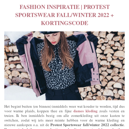
FASHION INSPIRATIE | PROTEST
SPORTSWEAR FALL/WINTER 2022 +
KORTINGSCODE
Het begint buiten (en binnen) inmiddels weer wat kouder te worden, tijd dus
dames kleding
voor warme plaids, koppen thee en fijne
zoals vesten en
truien. Ik ben inmiddels bezig om alle zomerkleding uit onze kasten te
switchen, zodat wij iets meer ruimte hebben voor de warme kleding en
Protest Sportswear fall/winter 2022 collectie
nieuwe aankopen o.a. uit de
.