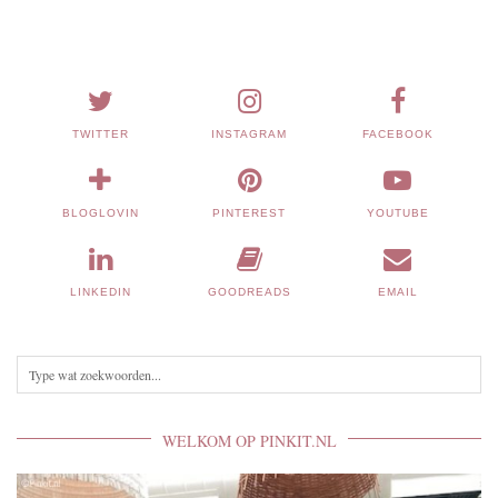
TWITTER
INSTAGRAM
FACEBOOK
BLOGLOVIN
PINTEREST
YOUTUBE
LINKEDIN
GOODREADS
EMAIL
WELKOM OP PINKIT.NL