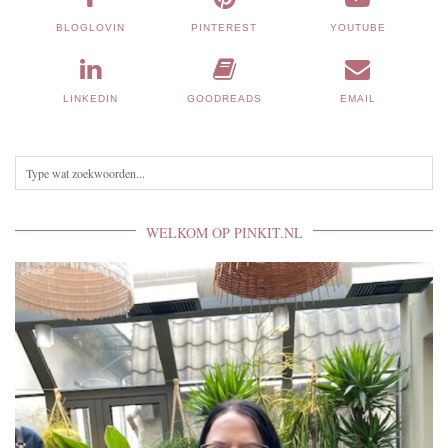
BLOGLOVIN
PINTEREST
YOUTUBE
LINKEDIN
GOODREADS
EMAIL
WELKOM OP PINKIT.NL