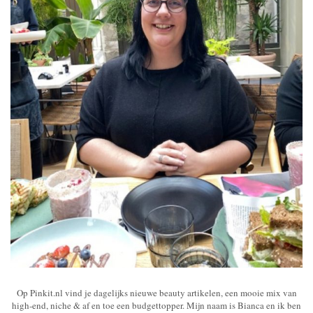
Op Pinkit.nl vind je dagelijks nieuwe beauty artikelen, een mooie mix van
high-end, niche & af en toe een budgettopper. Mijn naam is Bianca en ik ben