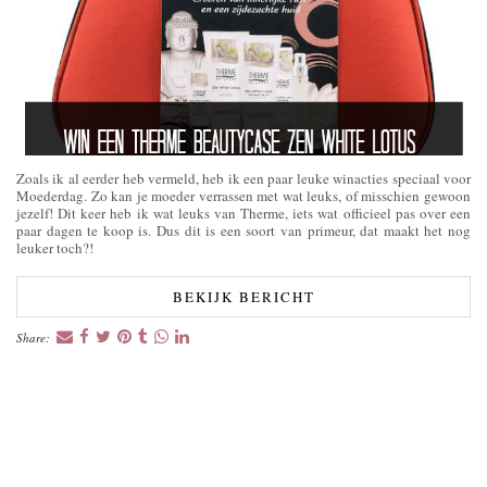
Zoals ik al eerder heb vermeld, heb ik een paar leuke winacties speciaal voor
Moederdag. Zo kan je moeder verrassen met wat leuks, of misschien gewoon
jezelf! Dit keer heb ik wat leuks van Therme, iets wat officieel pas over een
paar dagen te koop is. Dus dit is een soort van primeur, dat maakt het nog
leuker toch?!
BEKIJK BERICHT
Share: