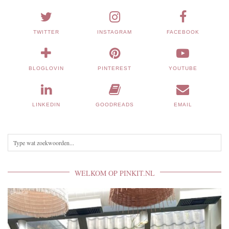
TWITTER
INSTAGRAM
FACEBOOK
BLOGLOVIN
PINTEREST
YOUTUBE
LINKEDIN
GOODREADS
EMAIL
WELKOM OP PINKIT.NL