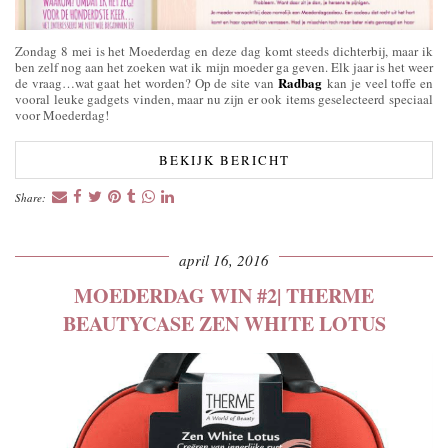
Zondag 8 mei is het Moederdag en deze dag komt steeds dichterbij, maar ik
ben zelf nog aan het zoeken wat ik mijn moeder ga geven. Elk jaar is het weer
Radbag
de vraag…wat gaat het worden? Op de site van
kan je veel toffe en
vooral leuke gadgets vinden, maar nu zijn er ook items geselecteerd speciaal
voor Moederdag!
BEKIJK BERICHT
Share:
april 16, 2016
MOEDERDAG WIN #2| THERME
BEAUTYCASE ZEN WHITE LOTUS