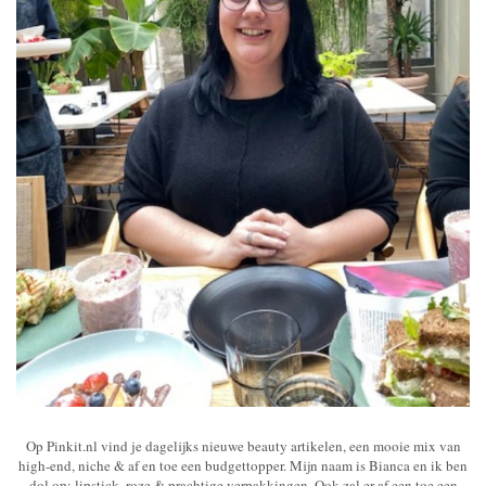
Op Pinkit.nl vind je dagelijks nieuwe beauty artikelen, een mooie mix van
high-end, niche & af en toe een budgettopper. Mijn naam is Bianca en ik ben
dol op: lipstick, roze & prachtige verpakkingen. Ook zal er af een toe een