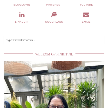
BLOGLOVIN
PINTEREST
YOUTUBE
LINKEDIN
GOODREADS
EMAIL
WELKOM OP PINKIT.NL