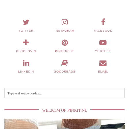
TWITTER
INSTAGRAM
FACEBOOK
BLOGLOVIN
PINTEREST
YOUTUBE
LINKEDIN
GOODREADS
EMAIL
WELKOM OP PINKIT.NL