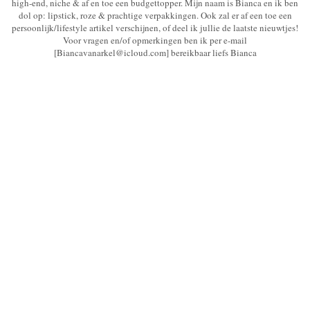
high-end, niche & af en toe een budgettopper. Mijn naam is Bianca en ik ben
dol op: lipstick, roze & prachtige verpakkingen. Ook zal er af een toe een
persoonlijk/lifestyle artikel verschijnen, of deel ik jullie de laatste nieuwtjes!
Voor vragen en/of opmerkingen ben ik per e-mail
[Biancavanarkel@icloud.com] bereikbaar liefs Bianca