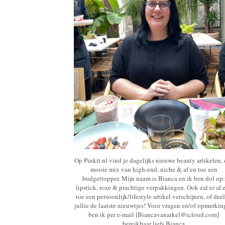
Op Pinkit.nl vind je dagelijks nieuwe beauty artikelen,
mooie mix van high-end, niche & af en toe een
budgettopper. Mijn naam is Bianca en ik ben dol op:
lipstick, roze & prachtige verpakkingen. Ook zal er af 
toe een persoonlijk/lifestyle artikel verschijnen, of deel
jullie de laatste nieuwtjes! Voor vragen en/of opmerki
ben ik per e-mail [Biancavanarkel@icloud.com]
bereikbaar liefs Bianca