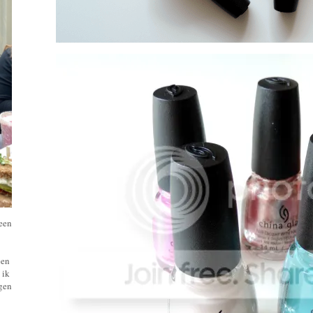
 een
een
 ik
ngen